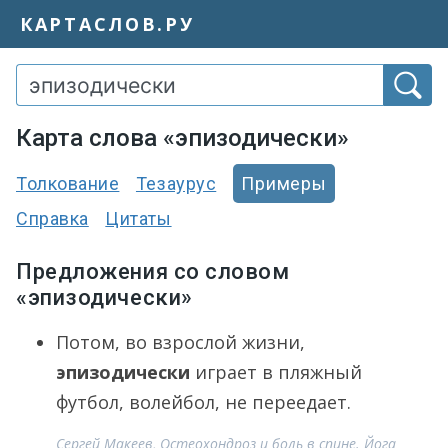
КАРТАСЛОВ.РУ
Карта слова «эпизодически»
Толкование
Тезаурус
Примеры
Справка
Цитаты
Предложения со словом
«эпизодически»
Потом, во взрослой жизни,
эпизодически
играет в пляжный
футбол, волейбол, не переедает.
Сергей Макеев, Остеохондроз и боль в спине. Йога