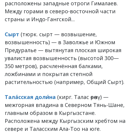
расположены западные отроги Гималаев.
Между горами в северо-восточной части
страны и Индо-Гангской...
Сырт
(тюрк. сырт — возвышение,
возвышенность) — в Заволжье и Южном
Предуралье — вытянутая плоская широкая
увалистая возвышенность (высотой 300—
350 метров), расчленённая балками,
ложбинами и покрытая степной
растительностью (например, Общий Сырт).
Тала́сская доли́на
(кирг. Талас өрөөнү) —
межгорная впадина в Северном Тянь-Шане,
главным образом в Кыргызстане.
Расположена между Кыргызским хребтом на
севере и Таласским Ала-Тоо на юге.