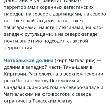
Дагестане. Агул граничит только с
территориями коренных дагестанских
народов: на севере с даргинцами, на северо-
востоке с кайтагцами, на востоке с
табасаранами, на юге с лезгинами, на юго-
западе-с рутульцами, а на северо-западе
почти вплотную подходит к лакской
территории...
Чатка́льская доли́на
(кирг. Чаткал өрөөнү) —
долина в западной части Тянь-Шаня в
Киргизии. Расположена в верхнем течении
реки Чаткал, между Пскемским и
Сандалашским хребтом на северо-западе и
Чаткальским на юго-востоке; с севера
ограничена Таласским Алатау.