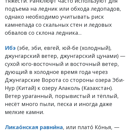
тяжести. Ранклюфт часто используют для
подъема на ледник или обхода ледопадов,
однако необходимо учитывать риск
камнепада со скальных стен и ледовых
обвалов со склона ледника...
Ибэ
(эбе, эби, евгей, юй-бе (холодный),
джунгарский ветер, джунгарский цунами) —
сухой юго-восточный и восточный ветер,
дующий в холодное время года через
Джунгарские Ворота со стороны озера Эби-
Нур (Китай) к озеру Алаколь (Казахстан).
Ветер ураганный, порывистый и тёплый,
несёт много пыли, песка и иногда даже
мелкие камни.
Ликао́нская равни́на
, или плато́ Ко́нья, —