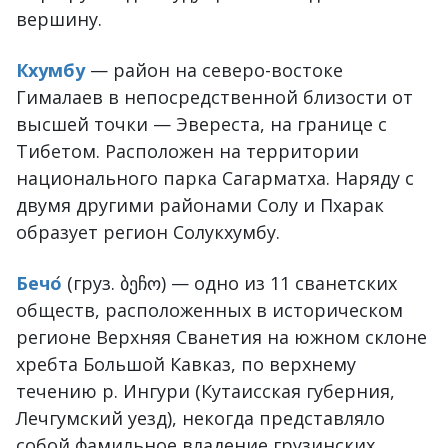
вершину.
Кхумбу
— район на северо-востоке
Гималаев в непосредственной близости от
высшей точки — Эвереста, на границе с
Тибетом. Расположен на территории
национального парка Сагарматха. Наряду с
двумя другими районами Солу и Пхарак
образует регион Солукхумбу.
Бечо
́ (груз. ბეჩო) — одно из 11 сванетских
обществ, расположенных в историческом
регионе Верхняя Сванетия на южном склоне
хребта Большой Кавказ, по верхнему
течению р. Ингури (Кутаисская губерния,
Лечгумский уезд), некогда представляло
собой фамильное владение грузинских