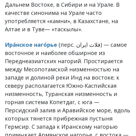
Дальнем Востоке, в Сибири и на Урале. В
качестве синонима на Урале часто
употребляется «камни», в Казахстане, на
Алтае и в Туве— «таскылы».
Ира́нское наго́рье
(перс. فلات ایران‎) — самое
восточное и наиболее обширное из
Переднеазиатских нагорий. Простирается
между Месопотамской низменностью на
западе и долиной реки Инд на востоке; к
северу располагается Южно-Каспийская
низменность, Туранская низменность и
горная система Копетдаг, с юга —
Персидский залив и Аравийское море, вдоль
которых тянется прибрежная пустыня
Гермсир. С запада к Иранскому нагорью
примыкает Армянское нагорье, с востока —