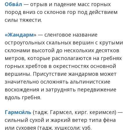
Обва́л
— отрыв и падение масс горных
пород вниз со склонов гор под действием
силы тяжести.
«Жандарм
» — сленговое название
остроугольных скальных вершин с крутыми
склонами высотой до нескольких десятков
метров, которые располагаются на гребнях
горных хребтов в окрестностях основной
вершины. Присутствие жандармов может
значительно осложнять альпинистские
восхождения и затруднять передвижение
вдоль гребня.
Гармси́ль
(тадж. Гармсел, кирг. керимсел) —
сильный сухой и жаркий ветер типа фёна
или суховея (тадж. хушксоли; узб.