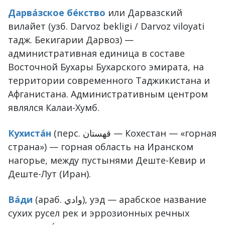
Дарва́зское бе́кство
или Дарвазский
вилайет (узб. Darvoz bekligi / Darvoz viloyati
тадж. Бекигарии Дарвоз) —
административная единица в составе
Восточной Бухары Бухарского эмирата, на
территории современного Таджикистана и
Афганистана. Административным центром
являлся Калаи-Хумб.
Кухиста́н
(перс. قهستان‎ — Кохестан — «горная
страна») — горная область на Иранском
нагорье, между пустынями Деште-Кевир и
Деште-Лут (Иран).
Ва́ди
(араб. وادي‎), уэд — арабское название
сухих русел рек и эррозионных речных