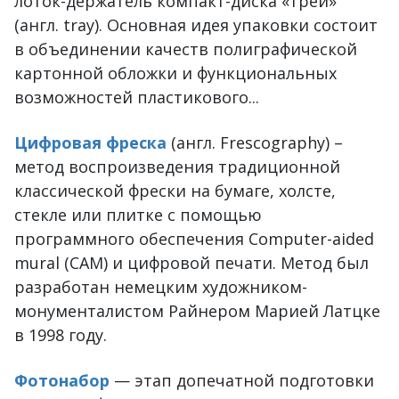
лоток-держатель компакт-диска «трей»
(англ. tray). Основная идея упаковки состоит
в объединении качеств полиграфической
картонной обложки и функциональных
возможностей пластикового...
Цифровая фреска
(англ. Frescography) –
метод воспроизведения традиционной
классической фрески на бумаге, холсте,
стекле или плитке с помощью
программного обеспечения Computer-aided
mural (CAM) и цифровой печати. Метод был
разработан немецким художником-
монументалистом Райнером Марией Латцке
в 1998 году.
Фотонабор
— этап допечатной подготовки