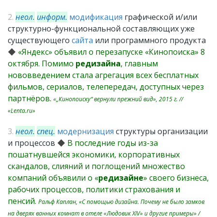
2.
неол.
информ.
модификация
графической и/или
структурно-функциональной составляющих уже
существующего
сайта
или программного продукта
◆
«Яндекс» объявил о перезапуске «Кинопоиска» 8
октября. Помимо
редизайна
, главным
нововведением стала агрегация всех бесплатных
фильмов, сериалов, телепередач, доступных через
партнёров.
«„Кинопоиску“ вернули прежний вид», 2015 г. //
«Lenta.ru»
3.
неол.
спец.
модернизация
структуры организации
и процессов
◆
В последние годы из-за
пошатнувшейся экономики, корпоративных
скандалов, слияний и поглощений множество
компаний объявили о «
редизайне
» своего бизнеса,
рабочих процессов, политики страхования и
пенсий.
Ральф Каплан, «С помощью дизайна. Почему не было замков
на дверях ванных комнат в отеле «Людовик XIV» и другие примеры» /