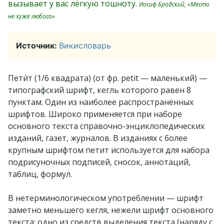
вызывает у вас лёгкую тошноту.
Иосиф Бродский, «Место
не хуже любого»
Источник:
Викисловарь
Пети́т (1/6 квадрата) (от фр. petit — маленький) —
типографский шрифт, кегль которого равен 8
пунктам. Один из наиболее распространённых
шрифтов. Широко применяется при наборе
основного текста справочно-энциклопедических
изданий, газет, журналов. В изданиях с более
крупным шрифтом петит используется для набора
подрисуночных подписей, сносок, аннотаций,
таблиц, формул.
В нетерминологическом употреблении — шрифт
заметно меньшего кегля, нежели шрифт основного
текста; одно из средств выделения текста (наряду с