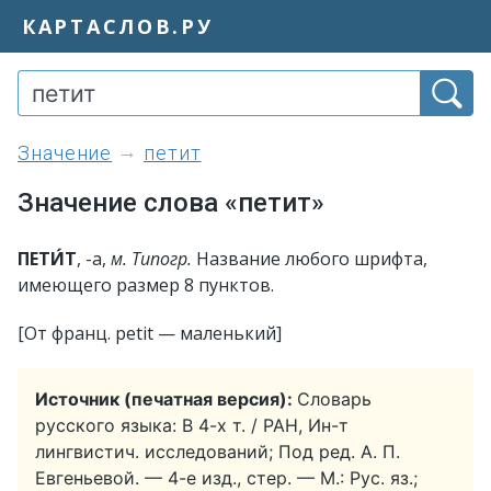
КАРТАСЛОВ.РУ
значение
петит
Значение слова «петит»
ПЕТИ́Т
, -а,
м. Типогр.
Название любого шрифта,
имеющего размер 8 пунктов.
[От франц. petit — маленький]
Источник (печатная версия):
Словарь
русского языка: В 4-х т. / РАН, Ин-т
лингвистич. исследований; Под ред. А. П.
Евгеньевой. — 4-е изд., стер. — М.: Рус. яз.;