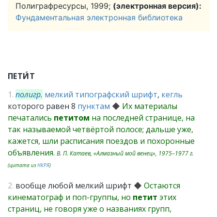
Полиграфресурсы, 1999;
(электронная версия):
Фундаментальная электронная библиотека
ПЕТИ́Т
1.
полигр.
мелкий
типографский
шрифт
,
кегль
которого равен 8
пунктам
◆
Их материалы
печатались
петитом
на последней странице, на
так называемой четвёртой полосе; дальше уже,
кажется, шли расписания поездов и похоронные
объявления.
В. П. Катаев, «Алмазный мой венец», 1975–1977 г.
(цитата из
НКРЯ
)
2.
вообще любой мелкий шрифт
◆
Остаются
кинематограф и поп-группы, но
петит
этих
страниц, не говоря уже о названиях групп,