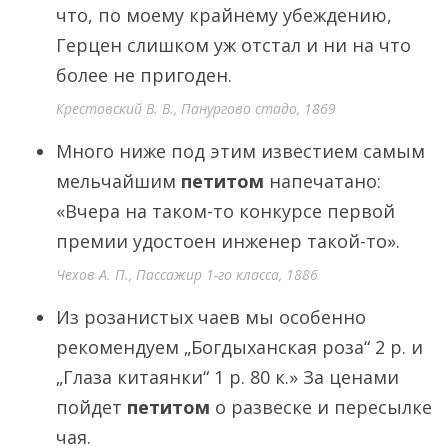
что, по моему крайнему убеждению,
Герцен слишком уж отстал и ни на что
более не пригоден.
Крестовский В. В., Панургово стадо, 1869
Много ниже под этим известием самым
мельчайшим
петитом
напечатано:
«Вчера на таком-то конкурсе первой
премии удостоен инженер такой-то».
Чехов А. П., Пассажир 1-го класса, 1886
Из розанистых чаев мы особенно
рекомендуем „Богдыханская роза“ 2 р. и
„Глаза китаянки“ 1 р. 80 к.» За ценами
пойдет
петитом
о развеске и пересылке
чая.