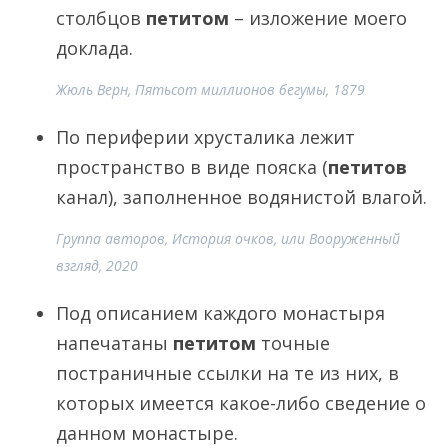
столбцов
петитом
– изложение моего
доклада.
Жюль Верн, Пятьсот миллионов бегумы, 1879
По периферии хрусталика лежит
пространство в виде пояска (
петитов
канал), заполненное водянистой влагой.
Группа авторов, История очков, или Вооруженный
взгляд, 2020
Под описанием каждого монастыря
напечатаны
петитом
точные
постраничные ссылки на те из них, в
которых имеется какое-либо сведение о
данном монастыре.