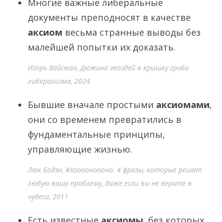
Многие важные либеральные
документы преподносят в качестве
аксиом
весьма странные выводы без
малейшей попытки их доказать.
Игорь Вайсман, Дюжина гвоздей в крышку гроба
либерализма, 2024
Бывшие вначале простыми
аксиомами
,
они со временем превратились в
фундаментальные принципы,
управляющие жизнью.
Люк Бодэн, #Хоопонопоно. 4 фразы, которые решат
любую вашу проблему, даже если вы не верите в
чудеса, 2011
Есть известные
аксиомы
, без которых