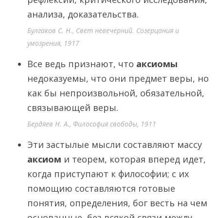
анализа, доказательства.
Булгаков С. Н., Свет невечерний. Созерцания и
умозрения, 1917
Все ведь признают, что
аксиомы
недоказуемы, что они предмет веры, но
как бы непроизвольной, обязательной,
связывающей веры.
Бердяев Н. А., Философия свободы, 1911
Эти застылые мысли составляют массу
аксиом
и теорем, которая вперед идет,
когда приступают к философии; с их
помощию составляются готовые
понятия, определения, бог весть на чем
основанные, без всякой связи между