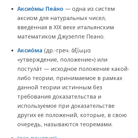
Аксио́мы Пеа́но
— одна из систем
аксиом для натуральных чисел,
введённая в XIX веке итальянским
математиком Джузеппе Пеано.
Аксио́ма
(др.-греч. ἀξίωμα
«утверждение, положение») или
постула́т — исходное положение какой-
либо теории, принимаемое в рамках
данной теории истинным без
требования доказательства и
используемое при доказательстве
других её положений, которые, в свою
очередь, называются теоремами.