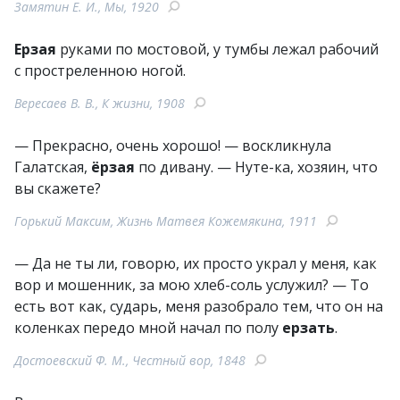
Замятин Е. И., Мы, 1920
Ерзая
руками по мостовой, у тумбы лежал рабочий
с простреленною ногой.
Вересаев В. В., К жизни, 1908
— Прекрасно, очень хорошо! — воскликнула
Галатская,
ёрзая
по дивану. — Нуте-ка, хозяин, что
вы скажете?
Горький Максим, Жизнь Матвея Кожемякина, 1911
— Да не ты ли, говорю, их просто украл у меня, как
вор и мошенник, за мою хлеб-соль услужил? — То
есть вот как, сударь, меня разобрало тем, что он на
коленках передо мной начал по полу
ерзать
.
Достоевский Ф. М., Честный вор, 1848