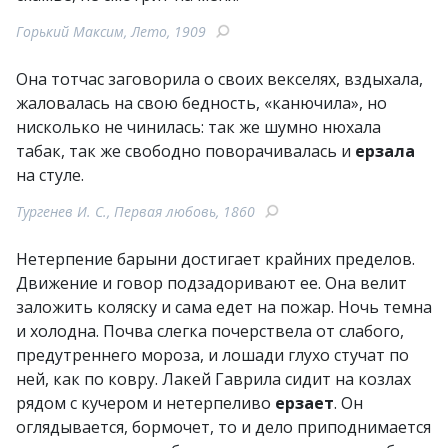
Горький Максим, Лето, 1909
Она тотчас заговорила о своих векселях, вздыхала,
жаловалась на свою бедность, «канючила», но
нисколько не чинилась: так же шумно нюхала
табак, так же свободно поворачивалась и
ерзала
на стуле.
Тургенев И. С., Первая любовь, 1860
Нетерпение барыни достигает крайних пределов.
Движение и говор подзадоривают ее. Она велит
заложить коляску и сама едет на пожар. Ночь темна
и холодна. Почва слегка почерствела от слабого,
предутреннего мороза, и лошади глухо стучат по
ней, как по ковру. Лакей Гаврила сидит на козлах
рядом с кучером и нетерпеливо
ерзает
. Он
оглядывается, бормочет, то и дело приподнимается