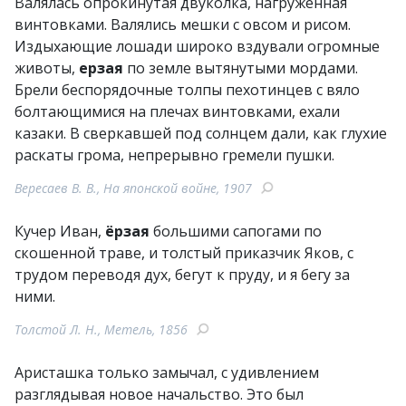
Валялась опрокинутая двуколка, нагруженная
винтовками. Валялись мешки с овсом и рисом.
Издыхающие лошади широко вздували огромные
животы,
ерзая
по земле вытянутыми мордами.
Брели беспорядочные толпы пехотинцев с вяло
болтающимися на плечах винтовками, ехали
казаки. В сверкавшей под солнцем дали, как глухие
раскаты грома, непрерывно гремели пушки.
Вересаев В. В., На японской войне, 1907
Кучер Иван,
ёрзая
большими сапогами по
скошенной траве, и толстый приказчик Яков, с
трудом переводя дух, бегут к пруду, и я бегу за
ними.
Толстой Л. Н., Метель, 1856
Аристашка только замычал, с удивлением
разглядывая новое начальство. Это был