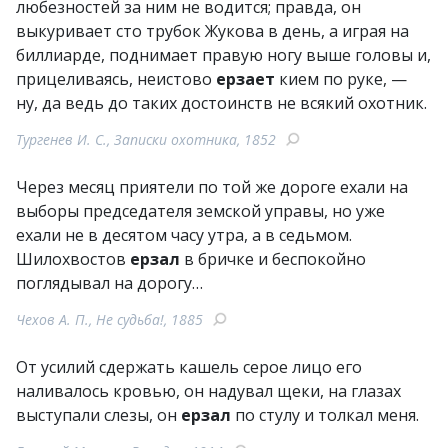
любезностей за ним не водится; правда, он
выкуривает сто трубок Жукова в день, а играя на
биллиарде, поднимает правую ногу выше головы и,
прицеливаясь, неистово
ерзает
кием по руке, —
ну, да ведь до таких достоинств не всякий охотник.
Тургенев И. С., Записки охотника, 1852
Через месяц приятели по той же дороге ехали на
выборы председателя земской управы, но уже
ехали не в десятом часу утра, а в седьмом.
Шилохвостов
ерзал
в бричке и беспокойно
поглядывал на дорогу…
Чехов А. П., Не судьба!, 1885
От усилий сдержать кашель серое лицо его
наливалось кровью, он надувал щеки, на глазах
выступали слезы, он
ерзал
по стулу и толкал меня.