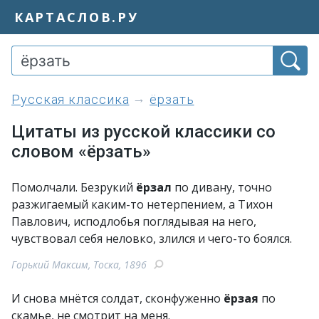
КАРТАСЛОВ.РУ
Русская классика
ёрзать
Цитаты из русской классики со
словом «ёрзать»
Помолчали. Безрукий
ёрзал
по дивану, точно
разжигаемый каким-то нетерпением, а Тихон
Павлович, исподлобья поглядывая на него,
чувствовал себя неловко, злился и чего-то боялся.
Горький Максим, Тоска, 1896
И снова мнётся солдат, сконфуженно
ёрзая
по
скамье, не смотрит на меня.