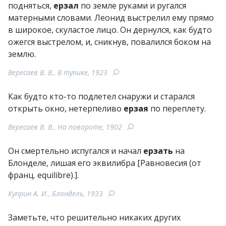
подняться,
ерзал
по земле руками и ругался
матерными словами. Леонид выстрелил ему прямо
в широкое, скуластое лицо. Он дернулся, как будто
ожегся выстрелом, и, сникнув, повалился боком на
землю.
Вересаев В. В., В тупике, 1923
Как будто кто-то подлетел снаружи и старался
открыть окно, нетерпеливо
ерзая
по переплету.
Вересаев В. В., На повороте, 1902
Он смертельно испугался и начал
ерзать
на
Блонделе, лишая его эквилибра [Равновесия (от
франц. equilibre).].
Куприн А. И., Блондель, 1933
Заметьте, что решительно никаких других