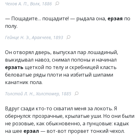
Чехов А. П., Волк, 1886
— Пощадите… пощадите! — рыдала она,
ерзая
по
полу.
Гейнце Н. Э., Аракчеев, 1893
Он отворял дверь, выпускал пар лошадиный,
выкидывал навоз, снимал попоны и начинал
ерзать
щеткой по телу и скребницей класть
беловатые ряды плоти на избитый шипами
канатник пола.
Толстой Л. Н., Холстомер, 1885
Вдруг сзади кто-то схватил меня за локоть. Я
обернулся: прозрачные, крылатые уши. Но они были
не розовые, как обыкновенно, а пунцовые: кадык
на шее
ерзал
— вот-вот прорвет тонкий чехол.