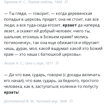
Тургенев И. С., Первая любовь, 1860
— Ты гляди, — говорит, — когда деревенская
попадья в церковь придет, она не стоит, как все
люди, а все туда-сюда егозит,
ерзает
да наперед
лезет, а скажет ей добрый человек: «чего ты,
шальная, егозишь в Божьем храме? молись
потихонечку», так она еще обижается и обругает:
«ишь, дурак, мол, какой выдумал: какой это Божий
храм — это наша с батюшкой церковь».
Лесков Н. С., Смех и горе, 1871
— Да что вам, сударь, говорю (с досады величать
его начал), что вам, сударь, за бедного, простого
человека, как я, заступаться; коленки-то попусту
ерзать
!
Достоевский Ф. М., Честный вор, 1848