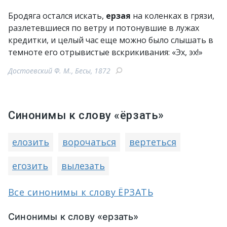
Бродяга остался искать,
ерзая
на коленках в грязи,
разлетевшиеся по ветру и потонувшие в лужах
кредитки, и целый час еще можно было слышать в
темноте его отрывистые вскрикивания: «Эх, эх!»
Достоевский Ф. М., Бесы, 1872
Синонимы к слову «ёрзать»
елозить
ворочаться
вертеться
егозить
вылезать
Все синонимы к слову ЁРЗАТЬ
Синонимы к слову «ерзать»