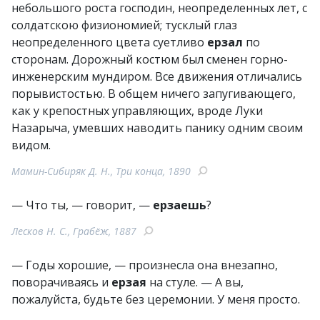
небольшого роста господин, неопределенных лет, с
солдатскою физиономией; тусклый глаз
неопределенного цвета суетливо
ерзал
по
сторонам. Дорожный костюм был сменен горно-
инженерским мундиром. Все движения отличались
порывистостью. В общем ничего запугивающего,
как у крепостных управляющих, вроде Луки
Назарыча, умевших наводить панику одним своим
видом.
Мамин-Сибиряк Д. Н., Три конца, 1890
— Что ты, — говорит, —
ерзаешь
?
Лесков Н. С., Грабёж, 1887
— Годы хорошие, — произнесла она внезапно,
поворачиваясь и
ерзая
на стуле. — А вы,
пожалуйста, будьте без церемонии. У меня просто.