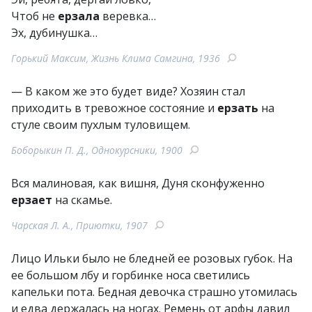
Чтоб не
ерзала
веревка…
Эх, дубинушка…
Горький Максим, Жизнь Клима Самгина, 1936
— В каком же это будет виде? Хозяин стал
приходить в тревожное состояние и
ерзать
на
стуле своим пухлым туловищем.
Боборыкин П. Д., Однокурсники, 1900
Вся малиновая, как вишня, Дуня сконфуженно
ерзает
на скамье.
Чарская Л. А., Приютки, 1907
Лицо Ильки было не бледней ее розовых губок. На
ее большом лбу и горбинке носа светились
капельки пота. Бедная девочка страшно утомилась
и едва держалась на ногах. Ремень от арфы давил