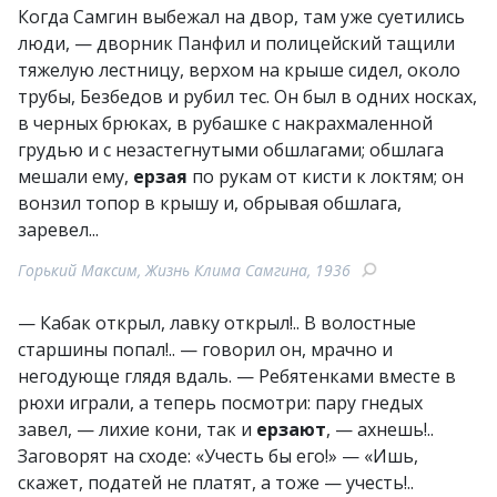
Когда Самгин выбежал на двор, там уже суетились
люди, — дворник Панфил и полицейский тащили
тяжелую лестницу, верхом на крыше сидел, около
трубы, Безбедов и рубил тес. Он был в одних носках,
в черных брюках, в рубашке с накрахмаленной
грудью и с незастегнутыми обшлагами; обшлага
мешали ему,
ерзая
по рукам от кисти к локтям; он
вонзил топор в крышу и, обрывая обшлага,
заревел...
Горький Максим, Жизнь Клима Самгина, 1936
— Кабак открыл, лавку открыл!.. В волостные
старшины попал!.. — говорил он, мрачно и
негодующе глядя вдаль. — Ребятенками вместе в
рюхи играли, а теперь посмотри: пару гнедых
завел, — лихие кони, так и
ерзают
, — ахнешь!..
Заговорят на сходе: «Учесть бы его!» — «Ишь,
скажет, податей не платят, а тоже — учесть!..