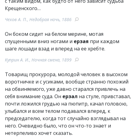
с таким видом, как будто от него зависит судьба
Крещенского…
Чехов А. П., Недобрая ночь, 1886
Он боком сидит на белом мерине, мотая
спущенными вниз ногами и
ерзая
при каждом
шаге лошади взад и вперед на ее хребте.
Куприн А. И., Ночная смена, 1899
Товарищ прокурора, молодой человек в высоком
воротничке и с усиками, вообще странно похожий
на обвиняемого, уже давно старался привлечь на
себя внимание суда. Он
ерзал
на стуле, привставал,
почти ложился грудью на пюпитр, качал головою,
улыбался и всем телом подавался вперед, к
председателю, когда тот случайно взглядывал на
него. Очевидно было, что он что-то знает и
нетерпеливо хочет сказать.