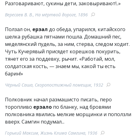
Разговаривают, сукины дети, заковыривают!..»
Вересаев В. В., На мёртвой дороге, 1896
Ползал он,
ерзал
до обеда, упарился, китайского
шелка рубашка пятнами пошла. Домашний пес,
меделянский пудель, за ним, стерва, следом ходит.
Чуть Кучерявый присядет корешков покурить,
тянет его за поддевку, рычит. «Работай, мол,
солдатская кость, — знаем мы, какой ты есть
барин!»
Чёрный Саша, Скоропостижный помещик, 1932
Полковник начал размашисто писать, перо
торопливо
ерзало
по бланку, над бровями
полковника явились мелкие морщинки и поползли
вверх. Самгин подумал...
Горький Максим, Жизнь Клима Самгина, 1936