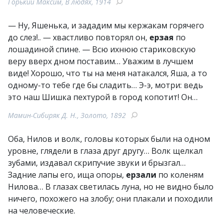
Горький Максим, В людях, 1914
— Ну, Яшенька, и зададим мы кержакам горячего
до слез!.. — хвастливо повторял он,
ерзая
по
лошадиной спине. — Всю ихнюю стариковскую
веру вверх дном поставим… Уважим в лучшем
виде! Хорошо, что ты на меня натакался, Яша, а то
одному-то тебе где бы сладить… Э-э, мотри: ведь
это наш Шишка пехтурой в город копотит! Он…
Мамин-Сибиряк Д. Н., Золото, 1892
Оба, Нилов и волк, головы которых были на одном
уровне, глядели в глаза друг другу… Волк щелкал
зубами, издавал скрипучие звуки и брызгал…
Задние лапы его, ища опоры,
ерзали
по коленям
Нилова… В глазах светилась луна, но не видно было
ничего, похожего на злобу; они плакали и походили
на человеческие.