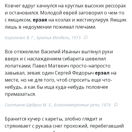
Ковчег вдруг качнулся на круглых высоких рессорах
и остановился. Молодой еврей заговорил о чем-то
с ямщиком,
ерзая
на козлах и жестикулируя. Ямщик
лишь в недоумении пожимал плечами.
Короленко В. Г., Братья Мендель, 1915
Все отяжелели: Василий Иваныч вытянул руки
вверх и с наслаждением сибарита шевелил
лопатками; Павел Матвеич просто-напросто
завывал, зевая; один Сергей Федорыч
ерзал
на
месте, но не для того, чтоб спросить еще что-
нибудь, а как бы ища куда-нибудь половчее
примазаться.
Салтыков-Щедрин М. Е., Благонамеренные речи, 1876
Бранится кучер с кареты, злобно глядит и
стряхивает с рукава снег прохожий, перебегавший