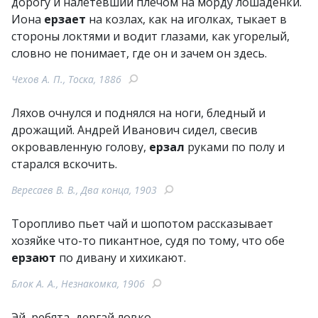
дорогу и налетевший плечом на морду лошаденки.
Иона
ерзает
на козлах, как на иголках, тыкает в
стороны локтями и водит глазами, как угорелый,
словно не понимает, где он и зачем он здесь.
Чехов А. П., Тоска, 1886
Ляхов очнулся и поднялся на ноги, бледный и
дрожащий. Андрей Иванович сидел, свесив
окровавленную голову,
ерзал
руками по полу и
старался вскочить.
Вересаев В. В., Два конца, 1903
Торопливо пьет чай и шопотом рассказывает
хозяйке что-то пикантное, судя по тому, что обе
ерзают
по дивану и хихикают.
Блок А. А., Незнакомка, 1906
Эй, ребята, дергай ловко,