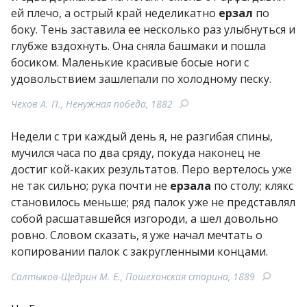
ей плечо, а острый край неделикатно
ерзал
по
боку. Тень заставила ее несколько раз улыбнуться и
глубже вздохнуть. Она сняла башмаки и пошла
босиком. Маленькие красивые босые ноги с
удовольствием зашлепали по холодному песку.
Чехов А. П., Ненужная победа, 1882
Недели с три каждый день я, не разгибая спины,
мучился часа по два сряду, покуда наконец не
достиг кой-каких результатов. Перо вертелось уже
не так сильно; рука почти не
ерзала
по столу; клякс
становилось меньше; ряд палок уже не представлял
собой расшатавшейся изгороди, а шел довольно
ровно. Словом сказать, я уже начал мечтать о
копировании палок с закругленными концами.
Салтыков-Щедрин М. Е., Пошехонская старина, 1889