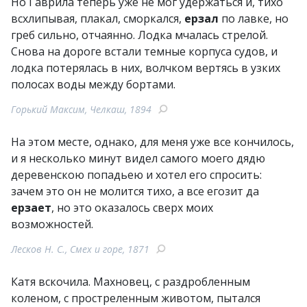
Но Гаврила теперь уже не мог удержаться и, тихо
всхлипывая, плакал, сморкался,
ерзал
по лавке, но
греб сильно, отчаянно. Лодка мчалась стрелой.
Снова на дороге встали темные корпуса судов, и
лодка потерялась в них, волчком вертясь в узких
полосах воды между бортами.
Горький Максим, Челкаш, 1894
На этом месте, однако, для меня уже все кончилось,
и я несколько минут видел самого моего дядю
деревенскою попадьею и хотел его спросить:
зачем это он не молится тихо, а все егозит да
ерзает
, но это оказалось сверх моих
возможностей.
Лесков Н. С., Смех и горе, 1871
Катя вскочила. Махновец, с раздробленным
коленом, с простреленным животом, пытался