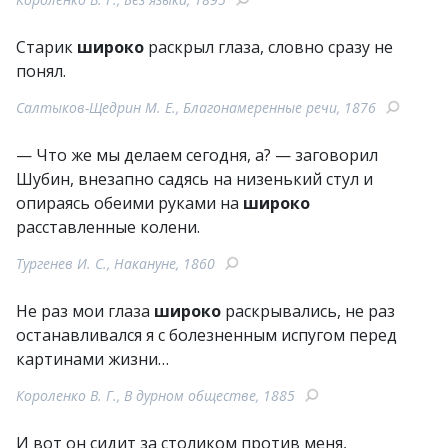
Старик
широко
раскрыл глаза, словно сразу не
понял.
Салтыков-Щедрин М. Е., Благонамеренные речи, 1876
— Что же мы делаем сегодня, а? — заговорил
Шубин, внезапно садясь на низенький стул и
опираясь обеими руками на
широко
расставленные колени.
Тургенев И. С., Накануне, 1860
Не раз мои глаза
широко
раскрывались, не раз
останавливался я с болезненным испугом перед
картинами жизни…
Короленко В. Г., В дурном обществе, 1885
И вот он сидит за столиком против меня,