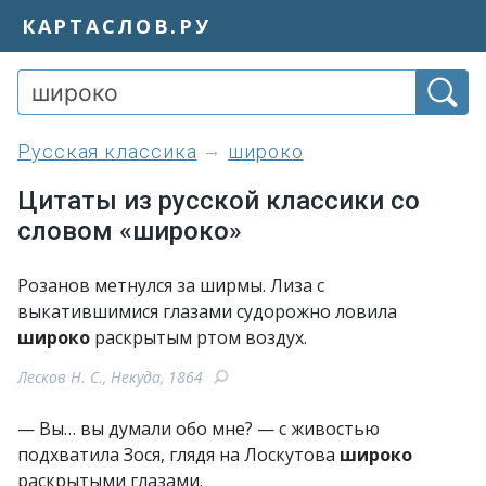
КАРТАСЛОВ.РУ
Русская классика
широко
Цитаты из русской классики со
словом «широко»
Розанов метнулся за ширмы. Лиза с
выкатившимися глазами судорожно ловила
широко
раскрытым ртом воздух.
Лесков Н. С., Некуда, 1864
— Вы… вы думали обо мне? — с живостью
подхватила Зося, глядя на Лоскутова
широко
раскрытыми глазами.