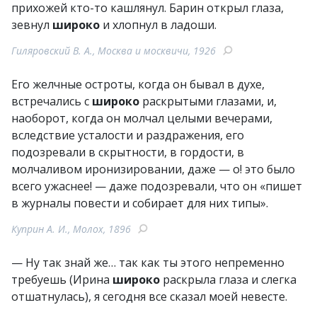
прихожей кто-то кашлянул. Барин открыл глаза,
зевнул
широко
и хлопнул в ладоши.
Гиляровский В. А., Москва и москвичи, 1926
Его желчные остроты, когда он бывал в духе,
встречались с
широко
раскрытыми глазами, и,
наоборот, когда он молчал целыми вечерами,
вследствие усталости и раздражения, его
подозревали в скрытности, в гордости, в
молчаливом иронизировании, даже — о! это было
всего ужаснее! — даже подозревали, что он «пишет
в журналы повести и собирает для них типы».
Куприн А. И., Молох, 1896
— Ну так знай же… так как ты этого непременно
требуешь (Ирина
широко
раскрыла глаза и слегка
отшатнулась), я сегодня все сказал моей невесте.