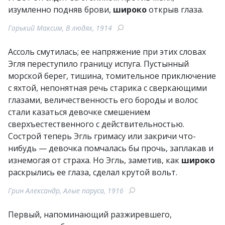
изумленно подняв брови,
широко
открыв глаза.
Горький Максим, В людях, 1914
Ассоль смутилась; ее напряжение при этих словах
Эгля переступило границу испуга. Пустынный
морской берег, тишина, томительное приключение
с яхтой, непонятная речь старика с сверкающими
глазами, величественность его бороды и волос
стали казаться девочке смешением
сверхъестественного с действительностью.
Сострой теперь Эгль гримасу или закричи что-
нибудь — девочка помчалась бы прочь, заплакав и
изнемогая от страха. Но Эгль, заметив, как
широко
раскрылись ее глаза, сделал крутой вольт.
Грин Александр, Алые паруса, 1916
Первый, напоминающий разжиревшего,