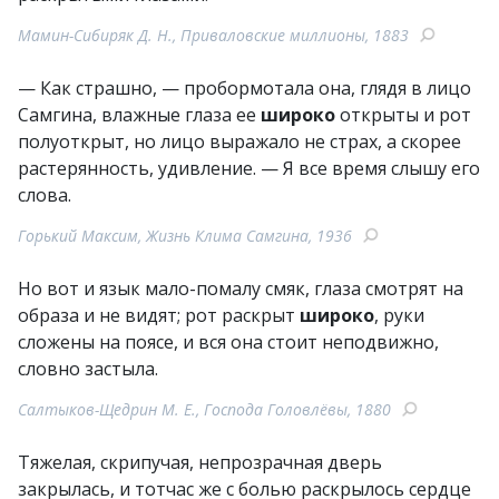
Мамин-Сибиряк Д. Н., Приваловские миллионы, 1883
— Как страшно, — пробормотала она, глядя в лицо
Самгина, влажные глаза ее
широко
открыты и рот
полуоткрыт, но лицо выражало не страх, а скорее
растерянность, удивление. — Я все время слышу его
слова.
Горький Максим, Жизнь Клима Самгина, 1936
Но вот и язык мало-помалу смяк, глаза смотрят на
образа и не видят; рот раскрыт
широко
, руки
сложены на поясе, и вся она стоит неподвижно,
словно застыла.
Салтыков-Щедрин М. Е., Господа Головлёвы, 1880
Тяжелая, скрипучая, непрозрачная дверь
закрылась, и тотчас же с болью раскрылось сердце