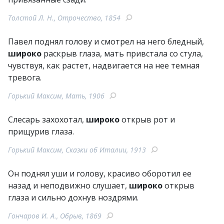
Толстой Л. Н., Отрочество, 1854
Павел поднял голову и смотрел на него бледный,
широко
раскрыв глаза, мать привстала со стула,
чувствуя, как растет, надвигается на нее темная
тревога.
Горький Максим, Мать, 1906
Слесарь захохотал,
широко
открыв рот и
прищурив глаза.
Горький Максим, Сказки об Италии, 1913
Он поднял уши и голову, красиво оборотил ее
назад и неподвижно слушает,
широко
открыв
глаза и сильно дохнув ноздрями.
Гончаров И. А., Обрыв, 1869