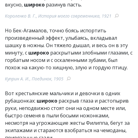
вкусно,
широко
разинув пасть.
Короленко В. Г., История моего современника, 1921
Но Бек-Агамалов, точно боясь испортить
произведенный эффект, улыбаясь, вкладывал
шашку в ножны. Он тяжело дышал, и весь он в эту
минуту, с
широко
раскрытыми злобными глазами, с
горбатым носом и с оскаленными зубами, был
похож на какую-то хищную, злую и гордую птицу.
Куприн А. И., Поединок, 1905
Вот крестьянские мальчики и девочки в одних
рубашонках:
широко
раскрыв глаза и растопырив
руки, неподвижно стоят они на одном месте или,
быстро семеня в пыли босыми ножонками,
несмотря на угрожающие жесты Филиппа, бегут за
экипажами и стараются взобраться на чемоданы,
привязанные сзади.