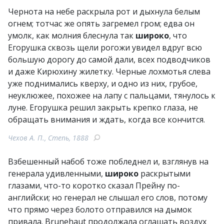
Чернота на небе раскрыла рот и дыхнула белым
огнем; тотчас же опять загремел гром; едва он
умолк, как молния блеснула так
широко
, что
Егорушка сквозь щели рогожи увидел вдруг всю
большую дорогу до самой дали, всех подводчиков
и даже Кирюхину жилетку. Черные лохмотья слева
уже поднимались кверху, и одно из них, грубое,
неуклюжее, похожее на лапу с пальцами, тянулось к
луне. Егорушка решил закрыть крепко глаза, не
обращать внимания и ждать, когда все кончится.
Чехов А. П., Степь, 1888
Взбешенный набоб тоже побледнел и, взглянув на
генерала удивленными,
широко
раскрытыми
глазами, что-то коротко сказал Прейну по-
английски; но генерал не слышал его слов, потому
что прямо через болото отправился на дымок
привала. Brunehaut продолжала оглашать воздух