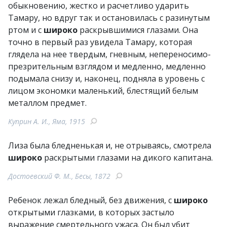
обыкновению, жестко и расчетливо ударить
Тамару, но вдруг так и остановилась с разинутым
ртом и с
широко
раскрывшимися глазами. Она
точно в первый раз увидела Тамару, которая
глядела на нее твердым, гневным, непереносимо-
презрительным взглядом и медленно, медленно
подымала снизу и, наконец, подняла в уровень с
лицом экономки маленький, блестящий белым
металлом предмет.
Куприн А. И., Яма, 1915
Лиза была бледненькая и, не отрываясь, смотрела
широко
раскрытыми глазами на дикого капитана.
Достоевский Ф. М., Бесы, 1872
Ребенок лежал бледный, без движения, с
широко
открытыми глазками, в которых застыло
выражение смертельного ужаса. Он был убит