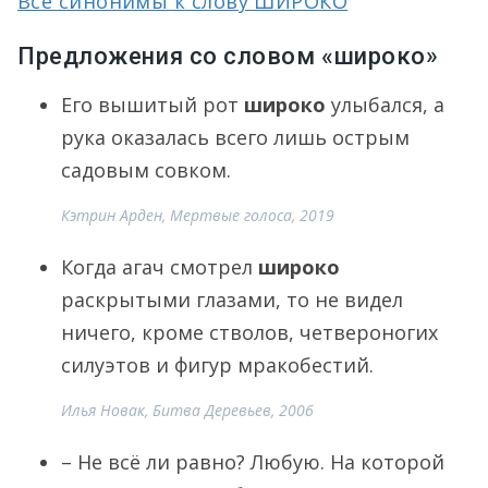
Все синонимы к слову ШИРОКО
Предложения со словом «широко»
Его вышитый рот
широко
улыбался, а
рука оказалась всего лишь острым
садовым совком.
Кэтрин Арден, Мертвые голоса, 2019
Когда агач смотрел
широко
раскрытыми глазами, то не видел
ничего, кроме стволов, четвероногих
силуэтов и фигур мракобестий.
Илья Новак, Битва Деревьев, 2006
– Не всё ли равно? Любую. На которой