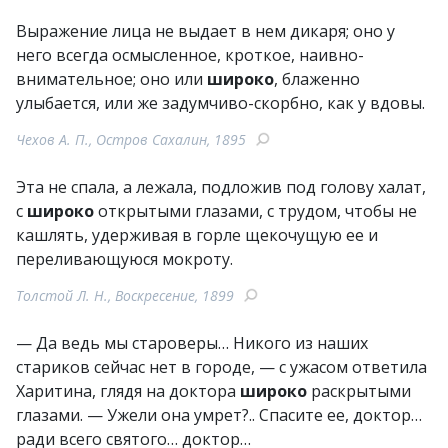
Выражение лица не выдает в нем дикаря; оно у
него всегда осмысленное, кроткое, наивно-
внимательное; оно или
широко
, блаженно
улыбается, или же задумчиво-скорбно, как у вдовы.
Чехов А. П., Остров Сахалин, 1895
Эта не спала, а лежала, подложив под голову халат,
с
широко
открытыми глазами, с трудом, чтобы не
кашлять, удерживая в горле щекочущую ее и
переливающуюся мокроту.
Толстой Л. Н., Воскресение, 1899
— Да ведь мы староверы… Никого из наших
стариков сейчас нет в городе, — с ужасом ответила
Харитина, глядя на доктора
широко
раскрытыми
глазами. — Ужели она умрет?.. Спасите ее, доктор…
ради всего святого… доктор…