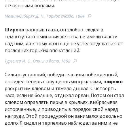
отчаянными воплями.
Мамин-Сибиряк Д. Н., Горное гнездо, 1884
Широко
раскрыв глаза, он злобно глядел в
темноту: воспоминания детства не имели власти
над ним, да к тому ж он еще не успел отделаться от
последних горьких впечатлений.
Тургенев И. С., Отцы и дети, 1862
Сильно уставший, победитель или побежденный,
он сидел теперь с опущенными крыльями,
широко
раскрытым клювом и тяжело дышал. С четверть
часа, если не больше, отдыхал орлан. Потом он стал
клювом оправлять перья в крыльях, выбрасывая
испорченные, и приводить в порядок свой наряд
на груди. Этой процедурой он занимался довольно
долго. Я сидел и терпеливо наблюдал за ним и не