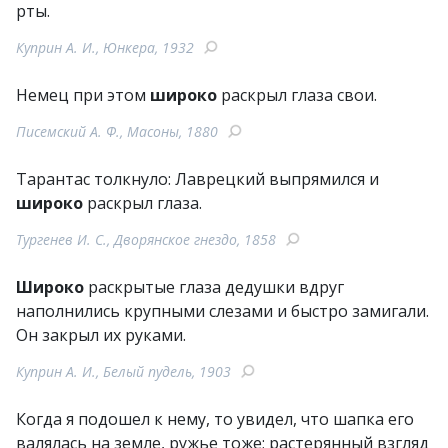
рты.
Куприн А. И., Юнкера, 1932
Немец при этом
широко
раскрыл глаза свои.
Писемский А. Ф., Масоны, 1880
Тарантас толкнуло: Лаврецкий выпрямился и
широко
раскрыл глаза.
Тургенев И. С., Дворянское гнездо, 1858
Широко
раскрытые глаза дедушки вдруг
наполнились крупными слезами и быстро замигали.
Он закрыл их руками.
Куприн А. И., Белый пудель, 1903
Когда я подошел к нему, то увидел, что шапка его
валялась на земле, ружье тоже; растерянный взгляд