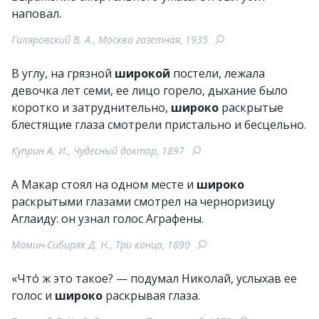
наповал.
Гиляровский В. А., Москва газетная, 1935
В углу, на грязной
широкой
постели, лежала
девочка лет семи, ее лицо горело, дыхание было
коротко и затруднительно,
широко
раскрытые
блестящие глаза смотрели пристально и бесцельно.
Куприн А. И., Чудесный доктор, 1897
А Макар стоял на одном месте и
широко
раскрытыми глазами смотрел на черноризицу
Аглаиду: он узнал голос Аграфены.
Мамин-Сибиряк Д. Н., Три конца, 1890
«Что́ ж это такое? — подумал Николай, услыхав ее
голос и
широко
раскрывая глаза.