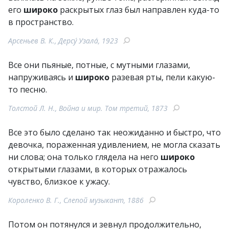
его
широко
раскрытых глаз был направлен куда-то
в пространство.
Арсеньев В. К., Дерсу́ Узала́, 1923
Все они пьяные, потные, с мутными глазами,
напруживаясь и
широко
разевая рты, пели какую-
то песню.
Толстой Л. Н., Война и мир. Том третий, 1873
Все это было сделано так неожиданно и быстро, что
девочка, пораженная удивлением, не могла сказать
ни слова; она только глядела на него
широко
открытыми глазами, в которых отражалось
чувство, близкое к ужасу.
Короленко В. Г., Слепой музыкант, 1886
Потом он потянулся и зевнул продолжительно,