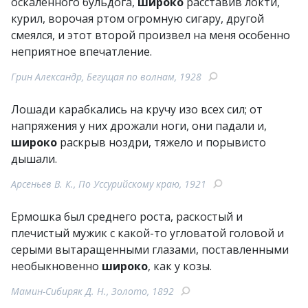
оскаленного бульдога,
широко
расставив локти,
курил, ворочая ртом огромную сигару, другой
смеялся, и этот второй произвел на меня особенно
неприятное впечатление.
Грин Александр, Бегущая по волнам, 1928
Лошади карабкались на кручу изо всех сил; от
напряжения у них дрожали ноги, они падали и,
широко
раскрыв ноздри, тяжело и порывисто
дышали.
Арсеньев В. К., По Уссурийскому краю, 1921
Ермошка был среднего роста, раскостый и
плечистый мужик с какой-то угловатой головой и
серыми вытаращенными глазами, поставленными
необыкновенно
широко
, как у козы.
Мамин-Сибиряк Д. Н., Золото, 1892