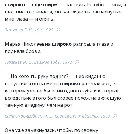
широко
— еще
шире
: — настежь. Ее губы — мои, я
пил, пил, отрывался, молча глядел в распахнутые
мне глаза — и опять…
Замятин Е. И., Мы, 1920
Марья Николаевна
широко
раскрыла глаза и
подняла брови.
Тургенев И. С., Вешние воды, 1872
— На кого ты руку поднял? — неожиданно
напустился он на меня,
широко
разевая рот, в
котором уже не было ни одного зуба и который
вследствие этого был скорее похож на зияющую
темную впадину, чем на рот.
Салтыков-Щедрин М. Е., Современная идиллия, 1883
Она уже замахнулась, чтобы, по своему