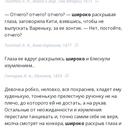
Толстой Л. Н., Война и мир. Том второй, 1873
— Отчего? отчего? отчего? —
широко
раскрывая
глаза, заговорила Кити, взявшись, чтобы не
выпускать Вареньку, за ее зонтик. — Нет, постойте,
отчего?
Толстой Л. Н., Анна Каренина, 1877
Глаза ее вдруг раскрылись
широко
и блеснули
изумлением…
Гончаров И. А., Обломов, 1859
Девочка робко, неловко, вся покраснев, кладет ему
худенькую, тоненькую прелестную ручонку не на
плечо, до которого ей не достать, а на рукав.
Остальные от неожиданности и изумления
перестали танцевать и, точно самим себе не веря,
молча смотрят на юнкера,
широко
раскрыв глаза и