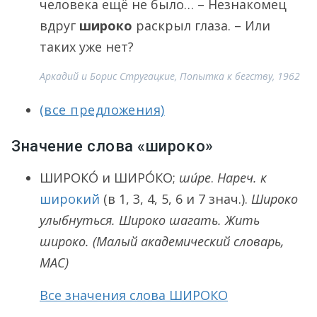
человека ещё не было… – Незнакомец
вдруг
широко
раскрыл глаза. – Или
таких уже нет?
Аркадий и Борис Стругацкие, Попытка к бегству, 1962
(все предложения)
Значение слова «широко»
ШИРОКО́
и
ШИРО́КО
;
ши́ре
.
Нареч. к
широкий
(в 1, 3, 4, 5, 6 и 7 знач.).
Широко
улыбнуться. Широко шагать. Жить
широко.
(Малый академический словарь,
МАС)
Все значения слова ШИРОКО