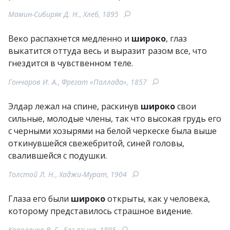
Мамин-Сибиряк Д. Н., Хлеб, 1895
Веко распахнется медленно и
широко
, глаз
выкатится оттуда весь и выразит разом все, что
гнездится в чувственном теле.
Гончаров И. А., Фрегат «Паллада», 1857
Элдар лежал на спине, раскинув
широко
свои
сильные, молодые члены, так что высокая грудь его
с черными хозырями на белой черкеске была выше
откинувшейся свежебритой, синей головы,
свалившейся с подушки.
Толстой Л. Н., Хаджи-Мурат, 1904
Глаза его были
широко
открыты, как у человека,
которому представилось страшное видение.
Короленко В. Г., Без языка, 1895