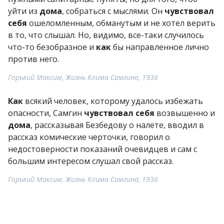
уйти из
дома
, собраться с мыслями. Он
чувствовал
себя
ошеломленным, обманутым и не хотел верить
в то, что слышал. Но, видимо, все-таки случилось
что-то безобразное и
как
бы направленное лично
против него.
Горький Максим, Жизнь Клима Самгина, 1936
Как
всякий человек, которому удалось избежать
опасности, Самгин
чувствовал
себя
возвышенно и
дома
, рассказывая Безбедову о налете, вводил в
рассказ комические черточки, говорил о
недостоверности показаний очевидцев и сам с
большим интересом слушал свой рассказ.
Горький Максим, Жизнь Клима Самгина, 1936