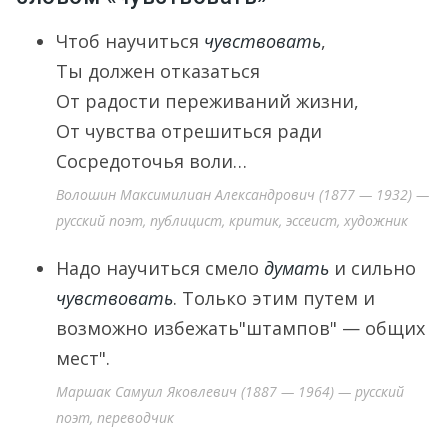
Чтоб научиться
чувствовать
,
Ты должен отказаться
От радости переживаний жизни,
От чувства отрешиться ради
Сосредоточья воли…
Волошин Максимилиан Александрович (1877 — 1932) —
русский поэт, публицист, критик, эссеист, художник
Надо научиться смело
думать
и сильно
чувствовать
. Только этим путем и
возможно избежать"штампов" — общих
мест".
Маршак Самуил Яковлевич (1887 — 1964) — русский
поэт, переводчик