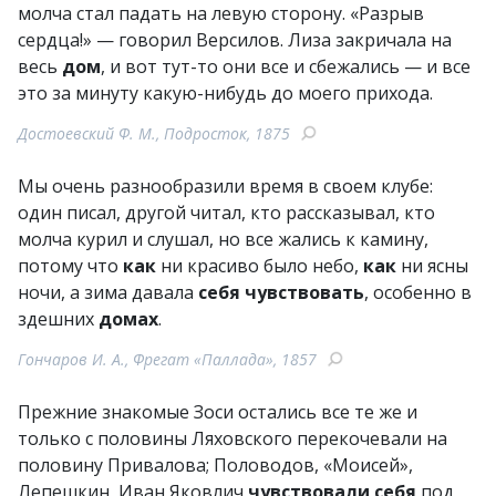
молча стал падать на левую сторону. «Разрыв
сердца!» — говорил Версилов. Лиза закричала на
весь
дом
, и вот тут-то они все и сбежались — и все
это за минуту какую-нибудь до моего прихода.
Достоевский Ф. М., Подросток, 1875
Мы очень разнообразили время в своем клубе:
один писал, другой читал, кто рассказывал, кто
молча курил и слушал, но все жались к камину,
потому что
как
ни красиво было небо,
как
ни ясны
ночи, а зима давала
себя
чувствовать
, особенно в
здешних
домах
.
Гончаров И. А., Фрегат «Паллада», 1857
Прежние знакомые Зоси остались все те же и
только с половины Ляховского перекочевали на
половину Привалова; Половодов, «Моисей»,
Лепешкин, Иван Яковлич
чувствовали
себя
под