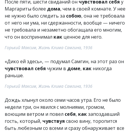
После пяти, шести свиданий он
чувствовал
себя
у
Маргариты более
дома
, чем в своей комнате. У нее
не нужно было следить за
собою
, она не требовала
от него ни ума, ни сдержанности, вообще — ничего
не требовала и незаметно обогащала его многим,
что он воспринимал
как
ценное для него.
Горький Максим, Жизнь Клима Самгина, 1936
«Дико ей здесь», — подумал Самгин, на этот раз он
чувствовал
себя
чужим в
доме
,
как
никогда
раньше.
Горький Максим, Жизнь Клима Самгина, 1936
Дождь хлынул около семи часов утра. Его не было
недели три, он явился с молниями, громом,
воющим ветром и повел
себя
,
как
запоздавший
гость, который,
чувствуя
свою вину, торопится
быть любезным со всеми и сразу обнаруживает все