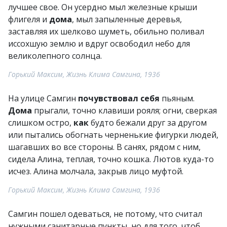
лучшее свое. Он усердно мыл железные крыши
флигеля и
дома
, мыл запыленные деревья,
заставляя их шелково шуметь, обильно поливал
иссохшую землю и вдруг освободил небо для
великолепного солнца.
Горький Максим, Жизнь Клима Самгина, 1936
На улице Самгин
почувствовал
себя
пьяным.
Дома
прыгали, точно клавиши рояля; огни, сверкая
слишком остро,
как
будто бежали друг за другом
или пытались обогнать черненькие фигурки людей,
шагавших во все стороны. В санях, рядом с ним,
сидела Алина, теплая, точно кошка. Лютов куда-то
исчез. Алина молчала, закрыв лицо муфтой.
Горький Максим, Жизнь Клима Самгина, 1936
Самгин пошел одеваться, не потому, что считал
нужными санитарные пункты, но для того, чтоб