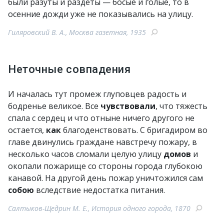
были разуты и раздеты — босые и голые, то в
осенние дожди уже не показывались на улицу.
Гиляровский В. А., Москва газетная, 1935
Неточные совпадения
И началась тут промеж глуповцев радость и
бодренье великое. Все
чувствовали
, что тяжесть
спала с сердец и что отныне ничего другого не
остается,
как
благоденствовать. С бригадиром во
главе двинулись граждане навстречу пожару, в
несколько часов сломали целую улицу
домов
и
окопали пожарище со стороны города глубокою
канавой. На другой день пожар уничтожился сам
собою
вследствие недостатка питания.
Салтыков-Щедрин М. Е., История одного города, 1870