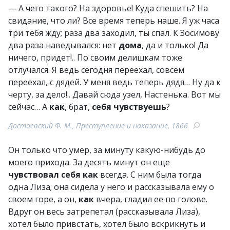
— А чего такого? На здоровье! Куда спешить? На
свидание, что ли? Все время теперь наше. Я уж часа
три тебя жду; раза два заходил, ты спал. К Зосимову
два раза наведывался: нет
дома
, да и только! Да
ничего, придет!.. По своим делишкам тоже
отлучался. Я ведь сегодня переехал, совсем
переехал, с дядей. У меня ведь теперь дядя… Ну да к
черту, за дело!.. Давай сюда узел, Настенька. Вот мы
сейчас… А
как
, брат,
себя
чувствуешь
?
Достоевский Ф. М., Преступление и наказание, 1866
Он только что умер, за минуту какую-нибудь до
моего прихода. За десять минут он еще
чувствовал
себя
как
всегда. С ним была тогда
одна Лиза; она сидела у него и рассказывала ему о
своем горе, а он,
как
вчера, гладил ее по голове.
Вдруг он весь затрепетал (рассказывала Лиза),
хотел было привстать, хотел было вскрикнуть и