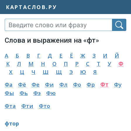
КАРТАСЛОВ.РУ
Слова и выражения на «фт»
А
Б
В
Г
Д
Е
Ё
Ж
З
И
Й
К
Л
М
Н
О
П
Р
С
Т
У
Ф
Х
Ц
Ч
Ш
Щ
Э
Ю
Я
Фа
Фё
Фе
Фи
Фл
Фо
Фр
Фт
Фу
Фы
Фь
Фэ
Фю
Фта
Фти
Фто
фтор