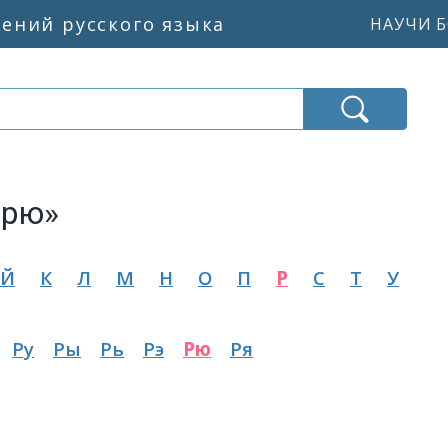
жений русского языка
НАУЧИ Б
«рю»
Й
К
Л
М
Н
О
П
Р
С
Т
У
Ру
Ры
Рь
Рэ
Рю
Ря