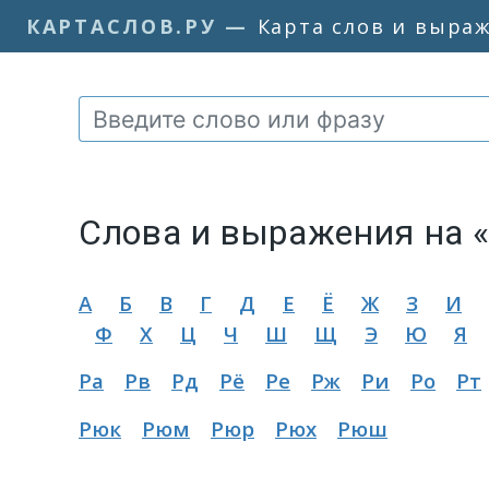
КАРТАСЛОВ.РУ
—
Карта слов и выра
Слова и выражения на 
А
Б
В
Г
Д
Е
Ё
Ж
З
И
Ф
Х
Ц
Ч
Ш
Щ
Э
Ю
Я
Ра
Рв
Рд
Рё
Ре
Рж
Ри
Ро
Рт
Рюк
Рюм
Рюр
Рюх
Рюш