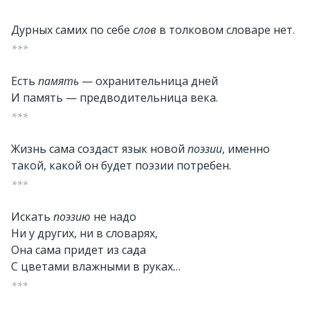
Дурных самих по себе
слов
в толковом словаре нет.
***
Есть
память
— охранительница дней
И память — предводительница века.
***
Жизнь сама создаст язык новой
поэзии
, именно
такой, какой он будет поэзии потребен.
***
Искать
поэзию
не надо
Ни у других, ни в словарях,
Она сама придет из сада
С цветами влажными в руках…
***