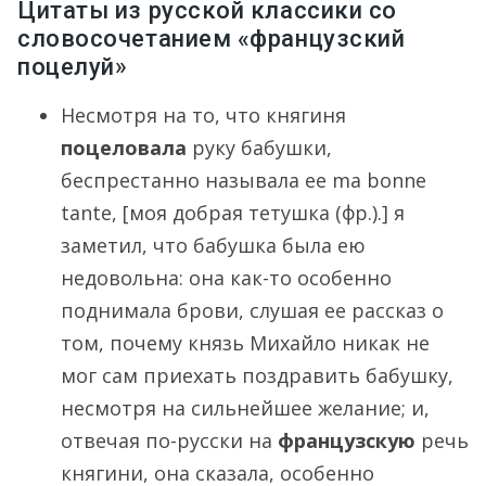
Цитаты из русской классики со
словосочетанием «французский
поцелуй»
Несмотря на то, что княгиня
поцеловала
руку бабушки,
беспрестанно называла ее ma bonne
tante, [моя добрая тетушка (фр.).] я
заметил, что бабушка была ею
недовольна: она как-то особенно
поднимала брови, слушая ее рассказ о
том, почему князь Михайло никак не
мог сам приехать поздравить бабушку,
несмотря на сильнейшее желание; и,
отвечая по-русски на
французскую
речь
княгини, она сказала, особенно