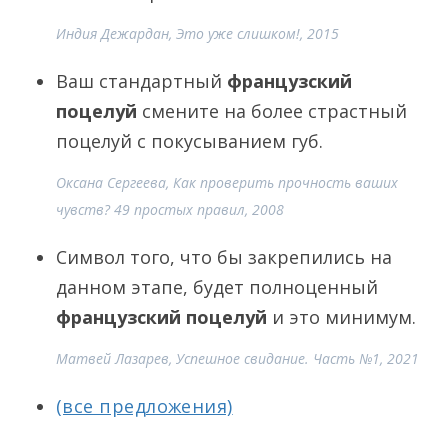
Индия Дежардан, Это уже слишком!, 2015
Ваш стандартный
французский
поцелуй
смените на более страстный
поцелуй с покусыванием губ.
Оксана Сергеева, Как проверить прочность ваших
чувств? 49 простых правил, 2008
Символ того, что бы закрепились на
данном этапе, будет полноценный
французский поцелуй
и это минимум.
Матвей Лазарев, Успешное свидание. Часть №1, 2021
(все предложения)