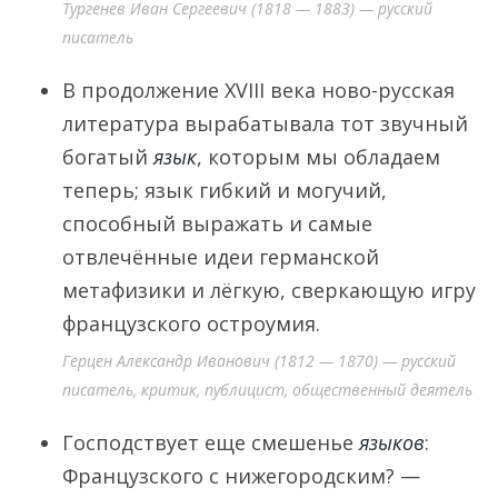
Тургенев Иван Сергеевич (1818 — 1883) — русский
писатель
В продолжение XVIII века ново-русская
литература вырабатывала тот звучный
богатый
язык
, которым мы обладаем
теперь; язык гибкий и могучий,
способный выражать и самые
отвлечённые идеи германской
метафизики и лёгкую, сверкающую игру
французского остроумия.
Герцен Александр Иванович (1812 — 1870) — русский
писатель, критик, публицист, общественный деятель
Господствует еще смешенье
языков
:
Французского с нижегородским? —