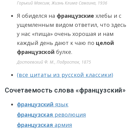
Горький Максим, Жизнь Клима Самгина, 1936
Я обиделся на
французские
хлебы и с
ущемленным видом ответил, что здесь
у нас «пища» очень хорошая и нам
каждый день дают к чаю по
целой
французской
булке.
Достоевский Ф. М., Подросток, 1875
(все цитаты из русской классики)
Сочетаемость слова «французский»
французский
язык
французская
революция
французская
армия