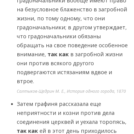
градоначальники вообще имеют право
на безусловное блаженство в загробной
жизни, по тому одному, что они
градоначальники; в другом утверждает,
что градоначальники обязаны
обращать на свое поведение особенное
внимание,
так как
в загробной жизни
они против всякого другого
подвергаются истязаниям вдвое и
втрое.
Салтыков-Щедрин М. Е., История одного города, 1870
Затем графиня рассказала еще
неприятности и козни против дела
соединения церквей и уехала торопясь,
так как
ей в этот день приходилось