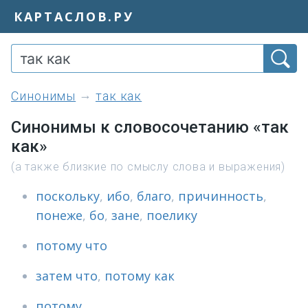
КАРТАСЛОВ.РУ
синонимы
так как
Синонимы к словосочетанию «так
как»
(а также близкие по смыслу слова и выражения)
поскольку
,
ибо
,
благо
,
причинность
,
понеже
,
бо
,
зане
,
поелику
потому что
затем что
,
потому как
потому