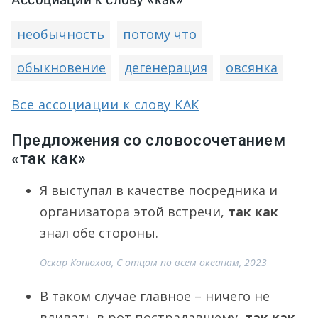
необычность
потому что
обыкновение
дегенерация
овсянка
Все ассоциации к слову КАК
Предложения со словосочетанием
«так как»
Я выступал в качестве посредника и
организатора этой встречи,
так как
знал обе стороны.
Оскар Конюхов, С отцом по всем океанам, 2023
В таком случае главное – ничего не
вливать в рот пострадавшему,
так как