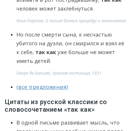
человек может захлебнуться.
Илья Пирогов, О пользе банных процедур и закаливания
Но после смерти сына, к несчастью
убитого на дуэли, он смирился и взял её
к себе,
так как
уже больше не может
иметь детей.
Оноре де Бальзак, Красная гостиница, 1831
(все предложения)
Цитаты из русской классики со
словосочетанием «так как»
В одной письме развивает мысль, что