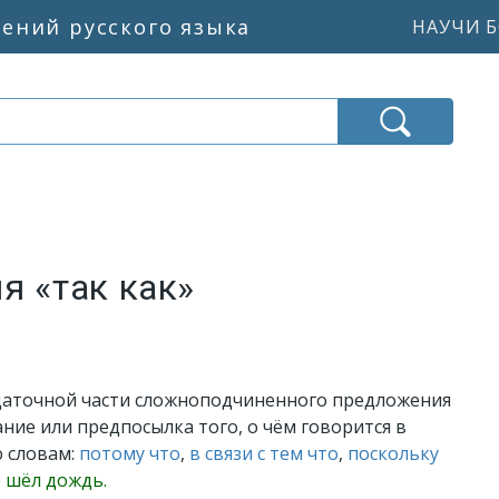
жений русского языка
НАУЧИ Б
я «так как»
даточной части сложноподчиненного предложения
ние или предпосылка того, о чём говорится в
ю словам:
потому что
,
в связи с тем что
,
поскольку
 шёл дождь.