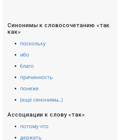
Синонимы к словосочетанию «так
как»
поскольку
ибо
благо
причинность
понеже
(ещё синонимы...)
Ассоциации к слову «так»
потому что
держать