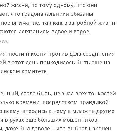
ной жизни, по тому одному, что они
ает, что градоначальники обязаны
нное внимание,
так как
в загробной жизни
гаются истязаниям вдвое и втрое.
1870
иятности и козни против дела соединения
ей в этот день приходилось быть еще на
вянском комитете.
енный, стало быть, не знал всех тонкостей
колько времени, посредством правдивой
 всему, втерлись к нему в милость другие
ся в руках еще больших мошенников,
и; даже был доволен, что выбрал наконец