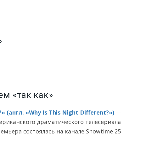
»
ем «так как»
 (англ. «Why Is This Night Different?»)
—
ериканского драматического телесериала
ремьера состоялась на канале Showtime 25