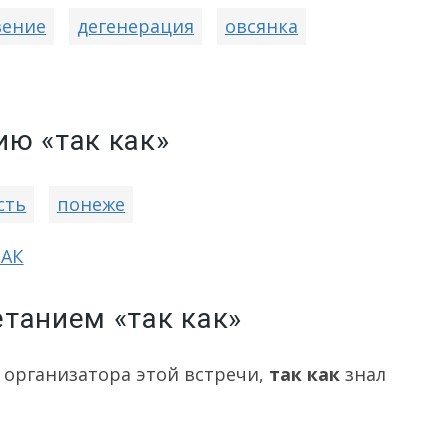
вение
дегенерация
овсянка
ю «так как»
сть
понеже
КАК
танием «так как»
и организатора этой встречи,
так как
знал