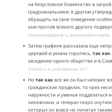
на безусловное блаженство в загроб
градоначальники; в другом утвержд
обращать на свое поведение особе
они против всякого другого подвер
Салтыков-Щедрин М. Е., История одного города, 
Затем графиня рассказала еще непр
церквей и уехала торопясь,
так как
заседании одного общества и в Сла
Толстой Л. Н., Анна Каренина, 1877
Но
так как
все же он был человек во
гражданских проделок, то чрез нес
наружности и уменья подделаться ко
чиновники, и генерал скоро очутил
которых он вовсе не почитал таким