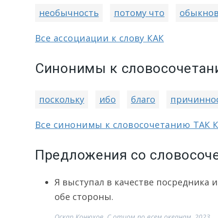
необычность
потому что
обыкно
Все ассоциации к слову КАК
Синонимы к словосочетани
поскольку
ибо
благо
причинно
Все синонимы к словосочетанию ТАК 
Предложения со словосоче
Я выступал в качестве посредника 
обе стороны.
Оскар Конюхов, С отцом по всем океанам, 2023