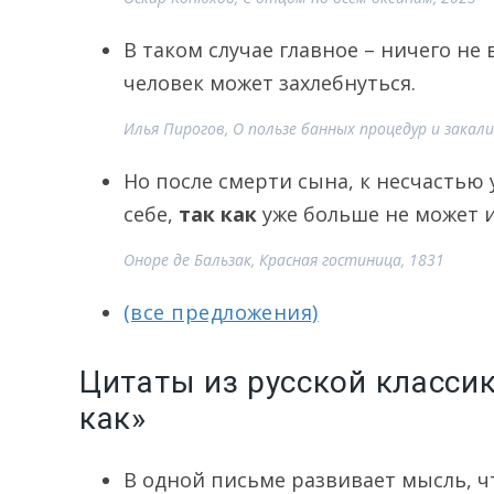
В таком случае главное – ничего не
человек может захлебнуться.
Илья Пирогов, О пользе банных процедур и закал
Но после смерти сына, к несчастью у
себе,
так как
уже больше не может и
Оноре де Бальзак, Красная гостиница, 1831
(все предложения)
Цитаты из русской класси
как»
В одной письме развивает мысль, 