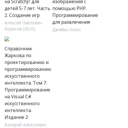
на ScratchJr для
изображений с
детей 5-7 лет. Часть
помощью PHP.
2. Создание игр
Программирование
для развлечения
Алексей Павлович
Борисов (2022)
Джеймс Уэллс
Справочник
Жаркова по
проектированию и
программированию
искусственного
интеллекта. Том 7:
Программирование
на Visual C#
искусственного
интеллекта.
Издание 2
Валерий Алексеевич