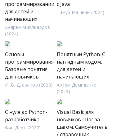
программировании
с Java
для детей и
Тимур Машнин (2022)
начинающих
Андрей Миллиардов
(2024)
Основы
Понятный Python. С
программирования.
наглядным кодом,
Базовые понятия
для детей и
для новичков
начинающих
И. В. Дзеранов (2023)
Артем Демиденко
(2023)
С нуля до Python-
Visual Basic для
разработчика
новичков. Шаг за
шагом. Самоучитель
Фин Дерт (2022)
/ справочник