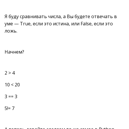
Я буду сравнивать числа, а Вы будете отвечать в
уме — True, если это истина, или False, если это
ложь.
Начнем?
2 > 4
10 < 20
3 == 3
5!= 7