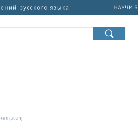
жений русского языка
НАУЧИ Б
еев (2024)