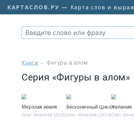
КАРТАСЛОВ.РУ
—
Карта слов и выра
книги
Фигуры в алом
Серия «Фигуры в алом»
Мерзлая земля
Бесконечный Цикл
Желание
Олег Моисеев (2023)
Олег Моисеев (2024)
Олег Моис