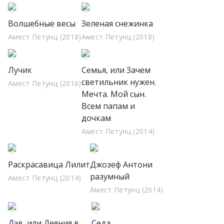
Волшебные весы
Зеленая снежинка
Амест Петунц (2018)
Амест Петунц (2018)
Лучик
Семья, или Зачем
светильник нужен.
Амест Петунц (2016)
Мечта. Мой сын.
Всем папам и
дочкам
Амест Петунц (2014)
Раскрасавица Лилит
Джозеф Антони
разумный
Амест Петунц (2014)
Амест Петунц (2014)
Дэв, или Деяния в
Седа