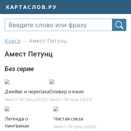
КАРТАСЛОВ.РУ
книги
Амест Петунц
Амест Петунц
Без серии
Джеймс и черепаха
Оливер и ёжик
Амест Петунц (2023)
Амест Петунц (2023)
Легенда о
Чистая слеза
пингвинах
Амест Петунц (2020)