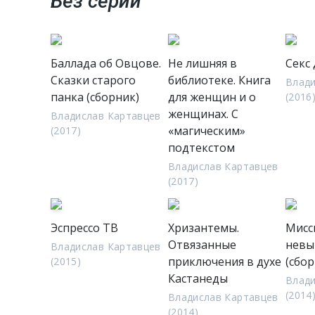
Без серии
Баллада об Овцове.
Не лишняя в
Секс
Сказки старого
библиотеке. Книга
Влади
панка (сборник)
для женщин и о
(2016
женщинах. С
Владислав Картавцев
«магическим»
(2017)
подтекстом
Владислав Картавцев
(2017)
Эспрессо ТВ
Хризантемы.
Мисс
Отвязанные
невы
Владислав Картавцев
приключения в духе
(сбор
(2015)
Кастанеды
Влади
(2014
Владислав Картавцев
(2014)