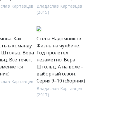
слав Картавцев
Владислав Картавцев
)
(2015)
мова. Как
Степа Надомников.
сть в команду
Жизнь на чужбине.
 Штольц. Вера
Год пролетел
ьц. Все течет,
незаметно. Вера
изменяется
Штольц. А на воле –
ник)
выборный сезон.
Серия 9–10 (сборник)
слав Картавцев
)
Владислав Картавцев
(2017)