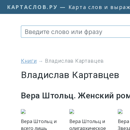
КАРТАСЛОВ.РУ
—
Карта слов и выра
книги
Владислав Картавцев
Владислав Картавцев
Вера Штольц. Женский ро
Вера Штольц и
Вера Штольц и
Вера
всего лишь
олигархическое
Звез