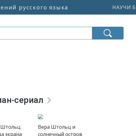
жений русского языка
НАУЧИ Б
ман-сериал
 Штольц.
Вера Штольц и
да экрана
солнечный остров