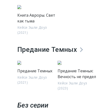
Книга Авроры. Свет
как тьма
Кейси Эшли Доуз
(2021)
Предание Темных
Предание Темных
Предание Темных:
Вечность не предел
Кейси Эшли Доуз
(2021)
Кейси Эшли Доуз
(2023)
Без серии