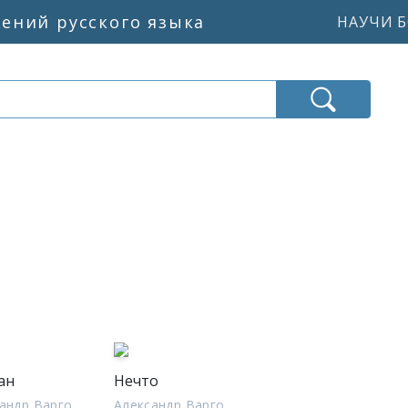
жений русского языка
НАУЧИ Б
ан
Нечто
андр Варго
Александр Варго