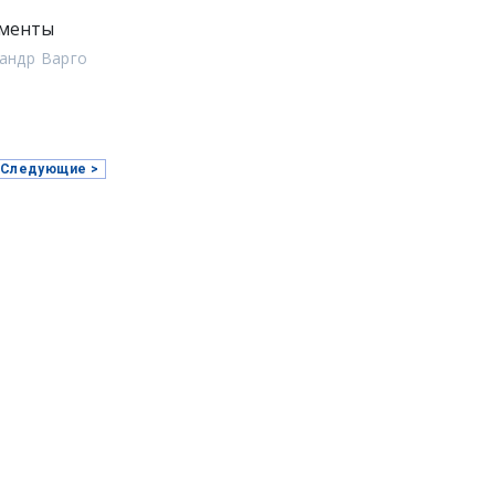
менты
андр Варго
)
Следующие >