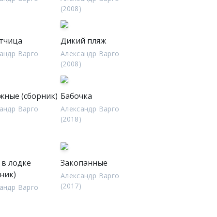
)
(2008)
тчица
Дикий пляж
андр Варго
Александр Варго
)
(2008)
жные (сборник)
Бабочка
андр Варго
Александр Варго
)
(2018)
 в лодке
Закопанные
ник)
Александр Варго
(2017)
андр Варго
)