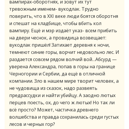
вампирах-оборотнях, и зовут их тут
тревожным именем- вукодлак. Трудно
поверить, что в XXI веке люди боятся оборотня
и спешат на кладбище, чтобы вбить кол
вампиру. Ещё и мэр издаёт указ- всем прибить
на двери чеснок, а провидица возвещает:
вукодлак пришёл! Затихает деревня к ночи,
темнеют синие горы, ворчит недовольно лес. И
раздается совсем рядом волчий вой…Абсурд —
уверена Александра, попав в горы на границе
Черногории и Сербии, да ещё в отличной
компании. Зло в нашем мире творит человек, а
не чудовища из сказок, надо развеять
предрассудки и найти убийцу. А заодно лютых
перцев поесть, ох, до чего ж лютых! Но так ли
всё просто? Может, частичка древнего
волшебства и правда сохранилась среди густых
лесов и черных гор?