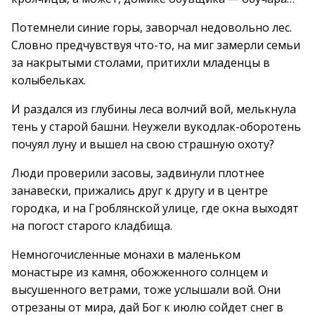
Потемнели синие горы, заворчал недовольно лес.
Словно предчувствуя что-то, на миг замерли семьи
за накрытыми столами, притихли младенцы в
колыбельках.
И раздался из глубины леса волчий вой, мелькнула
тень у старой башни. Неужели вукодлак-оборотень
почуял луну и вышел на свою страшную охоту?
Люди проверили засовы, задвинули плотнее
занавески, прижались друг к другу и в центре
городка, и на Гроблянской улице, где окна выходят
на погост старого кладбища.
Немногочисленные монахи в маленьком
монастыре из камня, обожженного солнцем и
высушенного ветрами, тоже услышали вой. Они
отрезаны от мира, дай Бог к июлю сойдет снег в