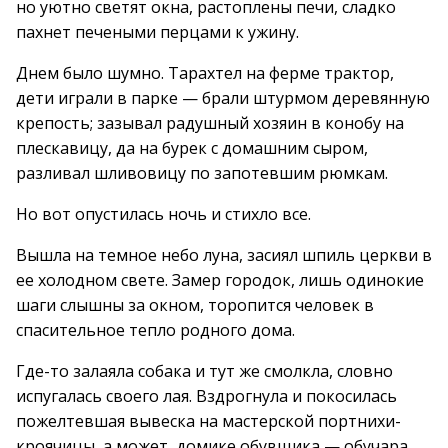
но уютно светят окна, растоплены печи, сладко
пахнет печеными перцами к ужину.
Днем было шумно. Тарахтел на ферме трактор,
дети играли в парке — брали штурмом деревянную
крепость; зазывал радушный хозяин в конобу на
плескавицу, да на бурек с домашним сыром,
разливал шливовицу по запотевшим рюмкам.
Но вот опустилась ночь и стихло все.
Вышла на темное небо луна, засиял шпиль церкви в
ее холодном свете. Замер городок, лишь одинокие
шаги слышны за окном, торопится человек в
спасительное тепло родного дома.
Где-то залаяла собака и тут же смолкла, словно
испугалась своего лая. Вздрогнула и покосилась
пожелтевшая вывеска на мастерской портнихи-
кроячицы, а может, домике обувщика — обучара…