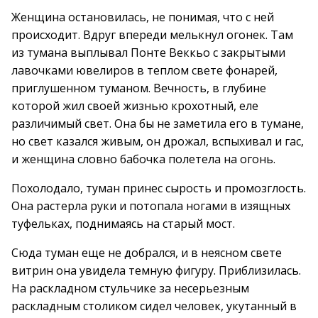
Женщина остановилась, не понимая, что с ней
происходит. Вдруг впереди мелькнул огонек. Там
из тумана выплывал Понте Веккьо с закрытыми
лавочками ювелиров в теплом свете фонарей,
приглушенном туманом. Вечность, в глубине
которой жил своей жизнью крохотный, еле
различимый свет. Она бы не заметила его в тумане,
но свет казался живым, он дрожал, вспыхивал и гас,
и женщина словно бабочка полетела на огонь.
Похолодало, туман принес сырость и промозглость.
Она растерла руки и потопала ногами в изящных
туфельках, поднимаясь на старый мост.
Сюда туман еще не добрался, и в неясном свете
витрин она увидела темную фигуру. Приблизилась.
На раскладном стульчике за несерьезным
раскладным столиком сидел человек, укутанный в