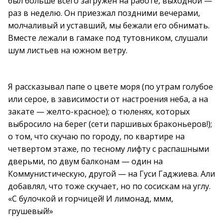
был больше всего загружен на работе, выходной —
раз в неделю. Он приезжал поздними вечерами,
молчаливый и уставший, мы бежали его обнимать.
Вместе лежали в гамаке под тутовником, слушали
шум листьев на южном ветру.
Я рассказывал папе о цвете моря (по утрам голубое
или серое, в зависимости от настроения неба, а на
закате — желто-красное); о тюленях, которых
выбросило на берег (сети паршивых браконьеров!);
о том, что скучаю по городу, по квартире на
четвертом этаже, по тесному лифту с распашными
дверьми, по двум балконам — один на
Коммунистическую, другой — на Гуси Гаджиева. Али
добавлял, что тоже скучает, но по сосискам на углу.
«С булочкой и горчицей! И лимонад, ммм,
грушевый!»