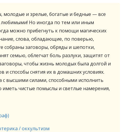
 молодые и зрелые, богатые и бедные — все
ь любимыми! Но иногда по тем или иным
огда можно прибегнуть к помощи магических
нание, слова, обладающие, по поверью,
ге собраны заговоры, обряды и шепотки,
нят семью, облегчат боль разлуки, защитят от
заговоры, чтобы жизнь молодых была долгой и
в и способы снятия их в домашних условиях.
а с высшими силами, способными исполнить
о иметь чистые помыслы и светлые намерения,
раф)
отерика / оккультизм