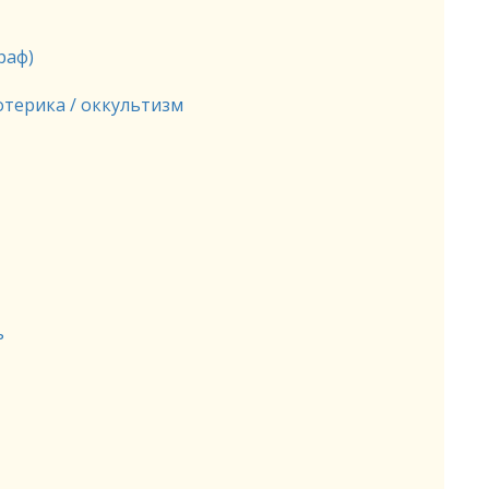
раф)
отерика / оккультизм
ь