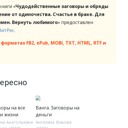
ниги «
Чудодейственные заговоры и обряды
ние от одиночества. Счастье в браке. Для
змен. Вернуть любимого
» предоставлен
ЛитРес
.
форматах FB2, ePub, MOBI, TXT, HTML, RTF и
тересно
воры на все
Ванга. Заговоры на
аи жизни
деньги
на Анатольевна
Ангелина Макова