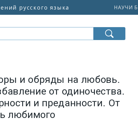
жений русского языка
НАУЧИ Б
оры и обряды на любовь.
бавление от одиночества.
рности и преданности. От
ть любимого