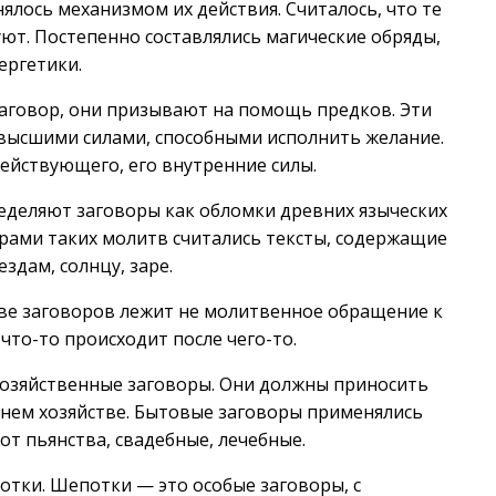
нялось механизмом их действия. Считалось, что те
уют. Постепенно составлялись магические обряды,
ергетики.
наговор, они призывают на помощь предков. Эти
с высшими силами, способными исполнить желание.
действующего, его внутренние силы.
еделяют заговоры как обломки древних языческих
рами таких молитв считались тексты, содержащие
здам, солнцу, заре.
ове заговоров лежит не молитвенное обращение к
что-то происходит после чего-то.
озяйственные заговоры. Они должны приносить
ашнем хозяйстве. Бытовые заговоры применялись
от пьянства, свадебные, лечебные.
тки. Шепотки — это особые заговоры, с