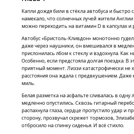
Капли дождя били в стёкла автобуса и быстро 
намекало, что солнечных лучей жители Англии 
можно переходить на витамин D в капсулах и 
Автобус «Бристоль-Кливдон» монотонно гудел,
даже через наушники, он вмешивался в медлен
прислонилась лбом к стеклу и вздохнула. Как н
Особенно, если предстояла долгая поездка. В 
приятный момент. Лиззи катастрофически не х
расстояния она ждала с предвкушением. Даже 
миль.
Белая разметка на асфальте сливалась в одну
медленно опустились. Сквозь гитарный перебо
распахнула глаза, сердце пропустило удар и п
сторону, прозвучал скрежет тормозов, Элизабе
отбросило на спинку сиденья. И всё стихло.