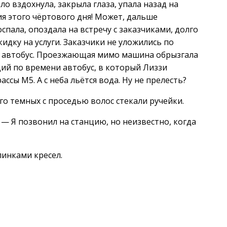
о вздохнула, закрыла глаза, упала назад на
я этого чёртового дня! Может, дальше
спала, опоздала на встречу с заказчиками, долго
дку на услуги. Заказчики не уложились по
й автобус. Проезжающая мимо машина обрызгала
щий по времени автобус, в который Лиззи
ассы М5. А с неба льётся вода. Ну не прелесть?
его темных с проседью волос стекали ручейки.
— Я позвонил на станцию, но неизвестно, когда
пинками кресел.