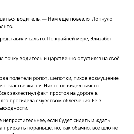
шаться водитель. — Нам еще повезло. Лопнуло
альто.
представили сальто. По крайней мере, Элизабет
ил точку водитель и царственно опустился на своё
ова полетели ропот, шепотки, тихое возмущение.
т счастье жизни. Никто не видел ничего
Всех захлестнул факт простоя на дороге в
го просидела с чувством облегчения. Её в
ысходности.
 непростительнее, если будет сидеть и ждать
 приехать пораньше, но, как обычно, всё шло не