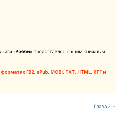
ниги «
Робби
» предоставлен нашим книжным
форматах FB2, ePub, MOBI, TXT, HTML, RTF и
→
Глава 2