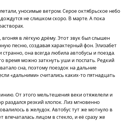
слетали, уносимые ветром. Серое октябрьское небо
дождутся не слишком скоро. В марте. А пока
растворах.
 вгоняя в лёгкую дрёму. Этот звук был слышен
ную песню, создавая характерный фон. Элизабет
и странно, она всегда любила автобусы и поезда.
это время можно заткнуть уши и поспать. Редкий
ватало сна, поэтому поездок на дальние
если «дальними» считались каких-то пятнадцать
 линию. От этого мельтешения веки отяжелели и
р раздался резкий хлопок. Лиз мгновенно
ровалилось в желудок. Автобус тут же мотнуло в
т впечаталась лицом в стекло, и её сразу же