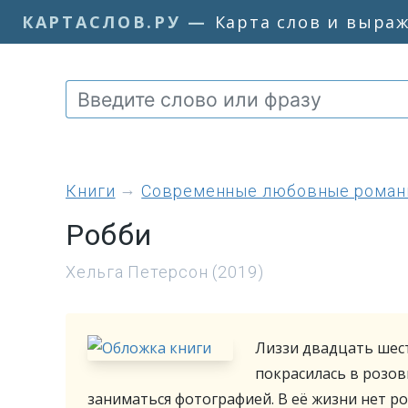
КАРТАСЛОВ.РУ
—
Карта слов и выра
книги
Современные любовные рома
Робби
Хельга Петерсон (2019)
Лиззи двадцать шест
покрасилась в розов
заниматься фотографией. В её жизни нет р