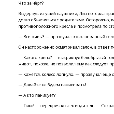
Что за чёрт?
Выдернув из ушей наушники, Лиз потёрла правы
долго объясняться с родителями. Осторожно, ка
противоположного кресла и посмотрела по ст
— Все живы? — прозвучал взволнованный голо
Он настороженно осматривал салон, в ответ п
— Какого хрена? — выкрикнул белобрысый толс
живот, похоже, не позволил ему как следует 
— Кажется, колесо лопнуло, — прозвучал ещё о
— Давайте не будем паниковать!
— А кто паникует?
— Тихо! — перекричал всех водитель. — Сохран