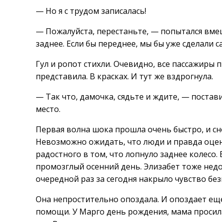
— Но я с трудом записалась!
— Пожалуйста, перестаньте, — попытался вме
заднее. Если бы переднее, мы бы уже сделали с
Гул и ропот стихли. Очевидно, все пассажиры 
представила. В красках. И тут же вздрогнула.
— Так что, дамочка, сядьте и ждите, — постав
место.
Первая волна шока прошла очень быстро, и сн
Невозможно ожидать, что люди и правда оценя
радостного в том, что лопнуло заднее колесо. 
промозглый осенний день. Элизабет тоже недол
очередной раз за сегодня накрыло чувство без
Она непростительно опоздала. И опоздает еще
помощи. У Марго день рождения, мама просила