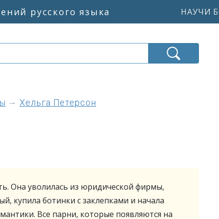
жений русского языка
НАУЧИ Б
ны
Хельга Петерсон
ь. Она уволилась из юридической фирмы,
ый, купила ботинки с заклепками и начала
омантики. Все парни, которые появляются на