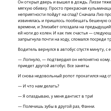
Он открыл дверь и вышел в дождь. Лиззи тяжел
мягкую обивку. Просто прекрасная кульминаци
неприятности пойдут на спад? Сначала Лиз про
извинялась и пришлось пообещать бешеную ски
времени, и Элизабет опоздала на предыдущи
ей ноги до колен. И как пик счастья — следую
запрыгнула почти на ходу, сломался посреди тр
Водитель вернулся в автобус спустя минуту, с 
— Лопнуло, — подтвердил он непонятно кому. 
приедет другой автобус. Все заняты.
И снова недовольный ропот прокатился над с
— И что нам делать?
— Я опаздываю, у меня дантист в три!
— Полечишь зубы в другой раз, Фанни.