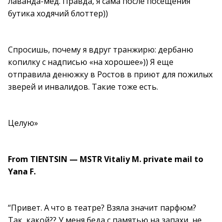
лаванда-мед. Правда, я сама после посещения
бутика ходячий блоттер))
Спросишь, почему я вдруг транжирю: дербаню
копилку с надписью «на хорошее»)) Я еще
отправила денюжку в Ростов в приют для пожилых
зверей и инвалидов. Такие тоже есть.
Целую»
From TIENTSIN — MSTR Vitaliy M. private mail to
Yana F.
“Привет. А что в театре? Взяла значит парфюм?
Так, какой?? У меня беда с памятью на запахи, не