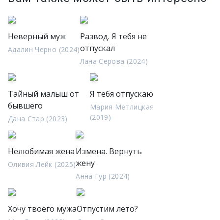
Неверный муж
Развод. Я тебя не
отпускал
Адалин Черно (2024)
Лана Серова (2024)
Тайный малыш от
Я тебя отпускаю
бывшего
Мария Метлицкая
(2019)
Дана Стар (2023)
Нелюбимая жена
Измена. Вернуть
жену
Оливия Лейк (2025)
Анна Гур (2024)
Хочу твоего мужа
Отпустим лето?