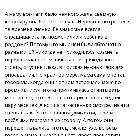
А маму всё-таки было немного жаль: съёмную
квартиру она бы не потянула. Нервы ей потрепал в
те времена сильно. Её знакомые всегда
спрашивали, а не подменили ли ребёнка в
роддоме? Потому что мы с ней были абсолютно
разными. Ей никогда не приходилось краснеть
перед начальством, никогда не приходилось
стоять, опустив глаза, в поисках нужных слов для
оправдания. По крайней мере, мама сама мне так
говорила, когда они с отцом встречали меня во
время каникул, и она принималась отчитывать
меня за всё, что я успел натворить за последние
пару месяцев. А вот папа частенько смотрел на эти
сцены с какой-то странной ухмылкой, стреляя
весёлыми глазами в её сторону. А потом они
перешёптывались, и отец смеялся уже во весь
голос, а мама шикала на него, прося прекратить