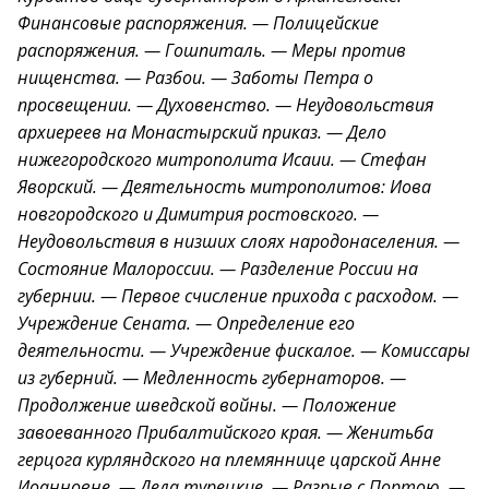
Финансовые распоряжения. — Полицейские
распоряжения. — Гошпиталь. — Меры против
нищенства. — Разбои. — Заботы Петра о
просвещении. — Духовенство. — Неудовольствия
архиереев на Монастырский приказ. — Дело
нижегородского митрополита Исаии. — Стефан
Яворский. — Деятельность митрополитов: Иова
новгородского и Димитрия ростовского. —
Неудовольствия в низших слоях народонаселения. —
Состояние Малороссии. — Разделение России на
губернии. — Первое счисление прихода с расходом. —
Учреждение Сената. — Определение его
деятельности. — Учреждение фискалое. — Комиссары
из губерний. — Медленность губернаторов. —
Продолжение швeдской войны. — Положение
завоеванного Прибалтийского края. — Женитьба
герцога курляндского на племяннице царской Анне
Иоанновне. — Дела турецкие. — Разрыв с Портою. —