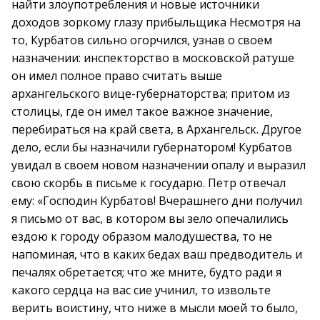
найти злоупотребления и новые источники
доходов зоркому глазу прибыльщика Несмотря на
то, Курбатов сильно огорчился, узнав о своем
назначении: инспекторство в московской ратуше
он имел полное право считать выше
архангельского вице-губернаторства; притом из
столицы, где он имел такое важное значение,
перебираться на край света, в Архангельск. Другое
дело, если бы назначили губернатором! Курбатов
увидал в своем новом назначении опалу и выразил
свою скорбь в письме к государю. Петр отвечал
ему: «Господин Курбатов! Вчерашнего дни получил
я письмо от вас, в котором вы зело опечалились
ездою к городу образом малодушества, то не
напоминая, что в каких бедах ваш предводитель и
печалях обретается; что же мните, будто ради я
какого сердца на вас сие учинил, то извольте
верить воистину, что ниже в мысли моей то было,