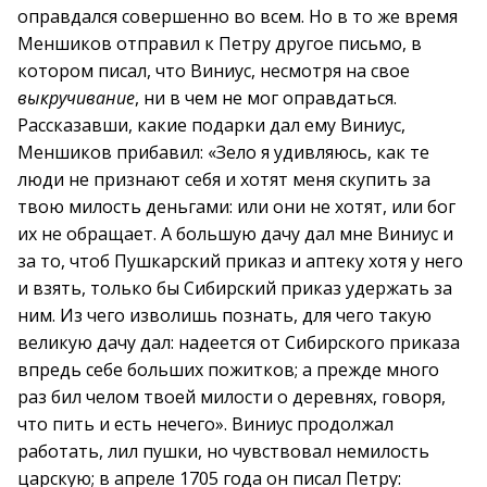
оправдался совершенно во всем. Но в то же время
Меншиков отправил к Петру другое письмо, в
котором писал, что Виниус, несмотря на свое
выкручивание
, ни в чем не мог оправдаться.
Рассказавши, какие подарки дал ему Виниус,
Меншиков прибавил: «Зело я удивляюсь, как те
люди не признают себя и хотят меня скупить за
твою милость деньгами: или они не хотят, или бог
их не обращает. А большую дачу дал мне Виниус и
за то, чтоб Пушкарский приказ и аптеку хотя у него
и взять, только бы Сибирский приказ удержать за
ним. Из чего изволишь познать, для чего такую
великую дачу дал: надеется от Сибирского приказа
впредь себе больших пожитков; а прежде много
раз бил челом твоей милости о деревнях, говоря,
что пить и есть нечего». Виниус продолжал
работать, лил пушки, но чувствовал немилость
царскую; в апреле 1705 года он писал Петру: