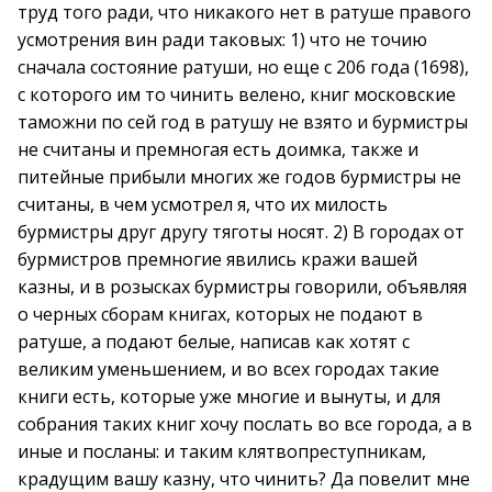
труд того ради, что никакого нет в ратуше правого
усмотрения вин ради таковых: 1) что не точию
сначала состояние ратуши, но еще с 206 года (1698),
с которого им то чинить велено, книг московские
таможни по сей год в ратушу не взято и бурмистры
не считаны и премногая есть доимка, также и
питейные прибыли многих же годов бурмистры не
считаны, в чем усмотрел я, что их милость
бурмистры друг другу тяготы носят. 2) В городах от
бурмистров премногие явились кражи вашей
казны, и в розысках бурмистры говорили, объявляя
о черных сборам книгах, которых не подают в
ратуше, а подают белые, написав как хотят с
великим уменьшением, и во всех городах такие
книги есть, которые уже многие и вынуты, и для
собрания таких книг хочу послать во все города, а в
иные и посланы: и таким клятвопреступникам,
крадущим вашу казну, что чинить? Да повелит мне