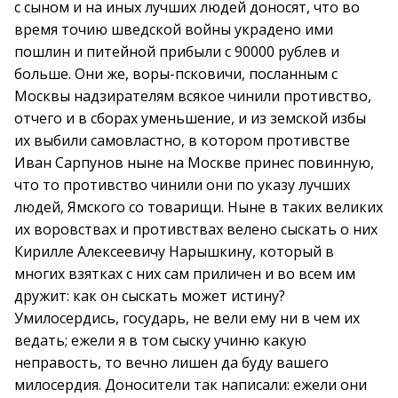
с сыном и на иных лучших людей доносят, что во
время точию шведской войны украдено ими
пошлин и питейной прибыли с 90000 рублев и
больше. Они же, воры-псковичи, посланным с
Москвы надзирателям всякое чинили противство,
отчего и в сборах уменьшение, и из земской избы
их выбили самовластно, в котором противстве
Иван Сарпунов ныне на Москве принес повинную,
что то противство чинили они по указу лучших
людей, Ямского со товарищи. Ныне в таких великих
их воровствах и противствах велено сыскать о них
Кирилле Алексеевичу Нарышкину, который в
многих взятках с них сам приличен и во всем им
дружит: как он сыскать может истину?
Умилосердись, государь, не вели ему ни в чем их
ведать; ежели я в том сыску учиню какую
неправость, то вечно лишен да буду вашего
милосердия. Доносители так написали: ежели они