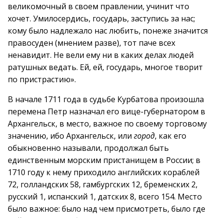
великомочный в своем правлении, учинит что
хочет. Умилосердись, государь, заступись за нас;
кому было надлежало нас любить, понеже значится
правосуден (мнением разве), тот паче всех
ненавидит. Не вели ему ни в каких делах людей
ратушных ведать. Ей, ей, государь, многое творит
по пристрастию».
В начале 1711 года в судьбе Курбатова произошла
перемена Петр назначал его вице-губернатором в
Архангельск, в место, важное по своему торговому
значению, ибо Архангельск, или
город
, как его
обыкновенно называли, продолжал быть
единственным морским пристанищем в России; в
1710 году к нему приходило английских кораблей
72, голландских 58, гамбургских 12, бременских 2,
русский 1, испанский 1, датских 8, всего 154. Место
было важное: было над чем присмотреть, было где