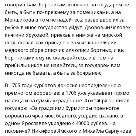
говорил: вам, бортникам, конечно, за государем не
быть, а быть по-прежнему за помещиками, а на
Меншикова в том не надейтесь; разве двое их за
рубеж в иное государство уйдут. Дворовый человек
княгини Урусовой, приехав к ним же на мирской
сход, сказал: как приедет к вам из канцелярии
медового сбора описчик для описи бортных, и вы
бортниками ему не сказывайтесь, и в том на
прибыльщиков не надейтесь, за государем вам
никогда не бывать, а быть за боярынею
В 1705 году Курбатов доносил неопределенно о
премногом воровстве; в 1706 уже указывает прямо
на лица и на суммы украденные. 4 октября он писал
государю: «За градскими бурмистры премногое
воровство чрез мое, бедного, усердие сыскано: в
одном Ярославле украдено с 40000 рублев. На
псковичей Никифора Ямского и Михайла Сарпунова