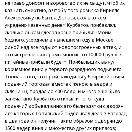
неправо доносят и воровство их не сыщут, чтоб их
казнить смертию, а чтоб у того розыска Кирилле
Алексеевичу не быть». Донося, сколько кем
украдено казенных денег, Курбатов прибавлял,
сколько он сам сделал казне прибыли: «Моим,
бедного, усердием в нынешнем году в Москве
одной над все годы от новопостроенных аптек, и
что истреблены корчмы многие, со 100000 рублев
питейные прибыли будет». Прибыльщик вынул
корчемное вино у первого разрядного подьячего
Топильского, который находился у боярской книги:
подьячий торговал вместе с женою в ведра и
скляницы, продал до 400 ведр, и много еще было
запечатано. Курбатов открыл и то, откуда
подьячий добывал вино: это были взятки с дворян,
для которых Топильский обделывал дела в Разряде;
в два года он получил таким образом с дворян до
1500 ведер вина и множество других припасов;