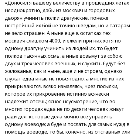
«Доносил я вашему величеству в прошедших летах
неоднократно, дабы из москвич и городовых
дворян учинить полки драгунские, понеже
нестройный их бой не точию шведам, но и татарам
не зело страшен. А ныне еще в остатках тех
москвич слишком 4000, и ежели при них хотя по
одному драгуну учинить из людей их, то будет
полков тысячных осмь, а иные возьмут за собою
двух и трех человек военных, и служить будут без
жалованья, как и ныне, аще и не строем, однако
служат едва иные не повсягодно; а многие из них
прикрываются, всяко измаляясь, чрез посылки,
которое их прикровение истинно всячески
надлежит отсечь; ясное неусмотрение, что во
многих городах едва не по десяти человек живут
ради дел, которые дела мочно все управить
одному воеводе; а буде и послать для самых нужд в
помощь воеводе, то бы, конечно, из отставных или