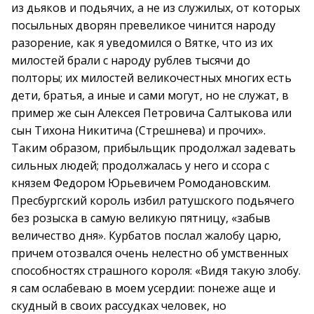
из дьяков и подьячих, а не из служилых, от которых
посыльных дворян превеликое чинится народу
разорение, как я уведомился о Вятке, что из их
милостей брали с народу рублев тысячи до
полторы; их милостей великочестных многих есть
дети, братья, а иные и сами могут, но не служат, в
пример же сын Алексея Петровича Салтыкова или
сын Тихона Никитича (Стрешнева) и прочих».
Таким образом, прибыльщик продолжал задевать
сильных людей; продолжалась у него и ссора с
князем Федором Юрьевичем Ромодановским.
Пресбургский король избил ратушского подьячего
без розыска в самую великую пятницу, «забыв
величество дня». Курбатов послал жалобу царю,
причем отозвался очень нелестно об умственных
способностях страшного короля: «Видя такую злобу.
я сам ослабеваю в моем усердии: понеже аще и
скудный в своих рассудках человек, но