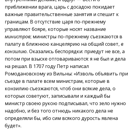
приближении врага, царь с досадою покидает
важные правительственные занятия и спешит к
границам. В отсутствие царя по-прежнему
управляют бояре, которые носят название
министров
; министры по-прежнему съезжаются в
палату в ближнюю канцелярию на общий совет,
в
конзилию.
Оказались беспорядки: приедут не все, а
потом при взыске отговариваются: я не был и дела
на решал. В 1707 году Петр написал
Ромодановскому из Вильны: «Изволь объявить при
съезде в палате всем министрам, которые в
конзилию съезжаются, чтоб они всякие дела, о
которых советуют, записывали и каждый бы
министр своею рукою подписывал, что зело нужно
надобно, и без того отнюдь никакого дела не
определяли бы, ибо сим всякого дурость явлена
будет».