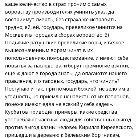
ваше величество в страх прочим о самых
воровству производителях учинить указ, да
восприимут смерть, без страха же исправить
трудно; ей, ей, государь, превеликое чинится на
Москве и в городах в сборах воровство. 3)
Подьячие ратушские превеликие воры, и всякое
вышеозначенным ворам чинят в их
поползновениях помоществование, и имеют себе
повытья за наследства, и берут премногие взятки,
еще ж дают в города знать, да опасаются нашего
правления, и о таковых, государь, что чинить?
Поступаю и так, при помощи божией, не зело им в
угодность, но приемлю ненависть от их патронов,
понеже имеют едва не всякий у себя дядек».
Курбатов приводил примеры, какие средства
употребляют частные люди для собственных выгод
против выгод казны: человек Кирилла Киреевского,
пришедши в деревню к белевским бортникам,