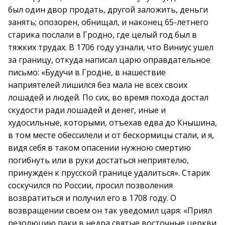
был один двор продать, другой заложить, деньги
занять; опозорен, обнищал, и наконец 65-летнего
старика послали в Гродно, где целый год был в
тяжких трудах. В 1706 году узнали, что Виниус ушел
за границу, откуда написал царю оправдательное
письмо: «Будучи в Гродне, в нашествие
наприятелей лишился без мала не всех своих
лошадей и людей. По сих, во время похода достал
скудости ради лошадей и денег, иные и
худосильные, которыми, отъехав едва до Кнышина,
в том месте обессилели и от бескормицы стали, и я,
видя себя в таком опасении нужною смертию
погибнуть или в руки достаться неприятелю,
принужден к прусской границе удалиться». Старик
соскучился по России, просил позволения
возвратиться и получил его в 1708 году. О
возвращении своем он так уведомил царя: «Приял
резолюцию паки в недра святые восточные церкви