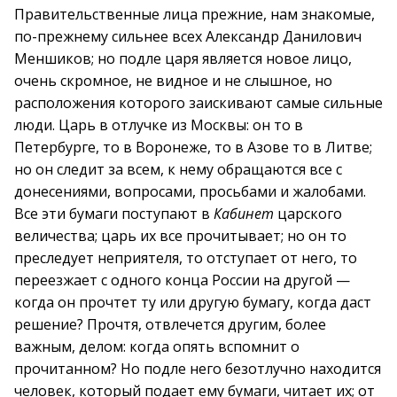
Правительственные лица прежние, нам знакомые,
по-прежнему сильнее всех Александр Данилович
Меншиков; но подле царя является новое лицо,
очень скромное, не видное и не слышное, но
расположения которого заискивают самые сильные
люди. Царь в отлучке из Москвы: он то в
Петербурге, то в Воронеже, то в Азове то в Литве;
но он следит за всем, к нему обращаются все с
донесениями, вопросами, просьбами и жалобами.
Все эти бумаги поступают в
Кабинет
царского
величества; царь их все прочитывает; но он то
преследует неприятеля, то отступает от него, то
переезжает с одного конца России на другой —
когда он прочтет ту или другую бумагу, когда даст
решение? Прочтя, отвлечется другим, более
важным, делом: когда опять вспомнит о
прочитанном? Но подле него безотлучно находится
человек, который подает ему бумаги, читает их; от