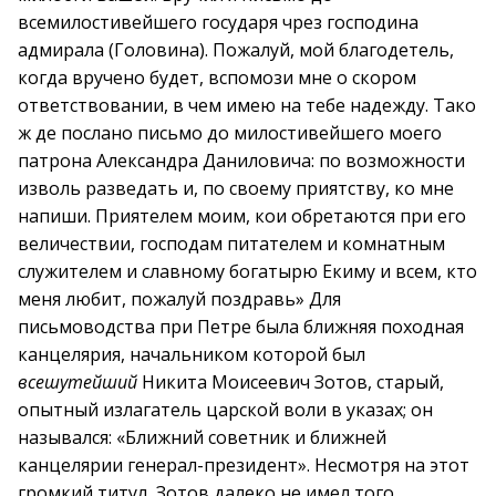
всемилостивейшего государя чрез господина
адмирала (Головина). Пожалуй, мой благодетель,
когда вручено будет, вспомози мне о скором
ответствовании, в чем имею на тебе надежду. Тако
ж де послано письмо до милостивейшего моего
патрона Александра Даниловича: по возможности
изволь разведать и, по своему приятству, ко мне
напиши. Приятелем моим, кои обретаются при его
величествии, господам питателем и комнатным
служителем и славному богатырю Екиму и всем, кто
меня любит, пожалуй поздравь» Для
письмоводства при Петре была ближняя походная
канцелярия, начальником которой был
всешутейший
Никита Моисеевич Зотов, старый,
опытный излагатель царской воли в указах; он
назывался: «Ближний советник и ближней
канцелярии генерал-президент». Несмотря на этот
громкий титул, Зотов далеко не имел того