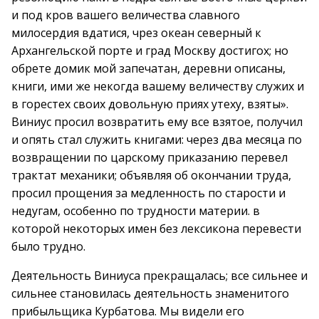
и под кров вашего величества славного
милосердия вдатися, чрез океан северный к
Архангельской порте и град Москву достигох; но
обрете домик мой запечатан, деревни описаны,
книги, ими же некогда вашему величеству служих и
в горестех своих довольную приях утеху, взяты».
Виниус просил возвратить ему все взятое, получил
и опять стал служить книгами: через два месяца по
возвращении по царскому приказанию перевел
трактат механики; объявляя об окончании труда,
просил прощения за медленность по старости и
недугам, особенно по трудности материи. в
которой некоторых имен без лексикона перевести
было трудно.
Деятельность Виниуса прекращалась; все сильнее и
сильнее становилась деятельность знаменитого
прибыльщика Курбатова. Мы видели его