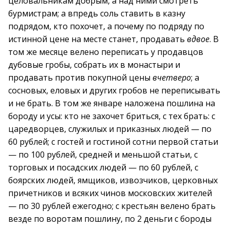
целовальникам добрым, а над ними смотреть
бурмистрам; а впредь соль ставить в казну
подрядом, кто похочет, а почему по подряду по
истинной цене на месте станет, продавать
вдвое
. В
том же месяце велено переписать у продавцов
дубовые гробы, собрать их в монастыри и
продавать против покупной цены
вчетверо
; а
сосновых, еловых и других гробов не переписывать
и не брать. В том же январе наложена пошлина на
бороду и усы: кто не захочет бриться, с тех брать: с
царедворцев, служилых и приказных людей — по
60 рублей; с гостей и гостиной сотни первой статьи
— по 100 рублей, средней и меньшой статьи, с
торговых и посадских людей — по 60 рублей, с
боярских людей, ямщиков, извозчиков, церковных
причетников и всяких чинов московских жителей
— по 30 рублей ежегодно; с крестьян велено брать
везде по воротам пошлину, по 2 деньги с бороды