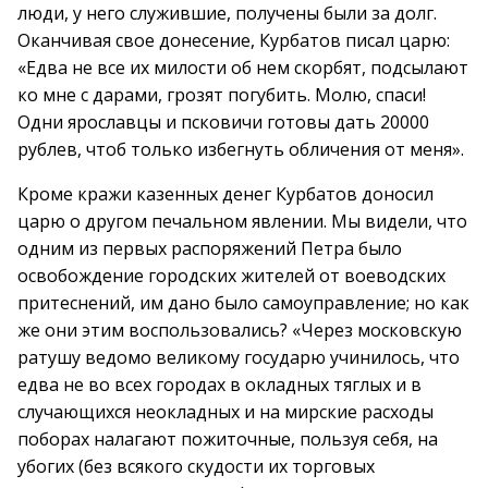
люди, у него служившие, получены были за долг.
Оканчивая свое донесение, Курбатов писал царю:
«Едва не все их милости об нем скорбят, подсылают
ко мне с дарами, грозят погубить. Молю, спаси!
Одни ярославцы и псковичи готовы дать 20000
рублев, чтоб только избегнуть обличения от меня».
Кроме кражи казенных денег Курбатов доносил
царю о другом печальном явлении. Мы видели, что
одним из первых распоряжений Петра было
освобождение городских жителей от воеводских
притеснений, им дано было самоуправление; но как
же они этим воспользовались? «Через московскую
ратушу ведомо великому государю учинилось, что
едва не во всех городах в окладных тяглых и в
случающихся неокладных и на мирские расходы
поборах налагают пожиточные, пользуя себя, на
убогих (без всякого скудости их торговых