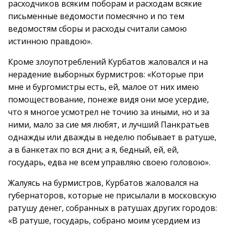
расходчиков всяким поборам и расходам всякие
письменные ведомости помесячно и по тем
ведомостям сборы и расходы считали самою
истинною правдою».
Кроме злоупотреблений Курбатов жаловался и на
нерадение выборных бурмистров: «Которые при
мне и бургомистры есть, ей, малое от них имею
помоществование, понеже видя они мое усердие,
что я многое усмотрел не точию за иными, но и за
ними, мало за сие мя любят, и лучший Панкратьев
однажды или дважды в неделю побывает в ратуше,
а в банкетах по вся дни; а я, бедный, ей, ей,
государь, едва не всем управляю своею головою».
Жалуясь на бурмистров, Курбатов жаловался на
губернаторов, которые не присылали в московскую
ратушу денег, собранных в ратушах других городов:
«В ратуше, государь, собрано моим усердием из