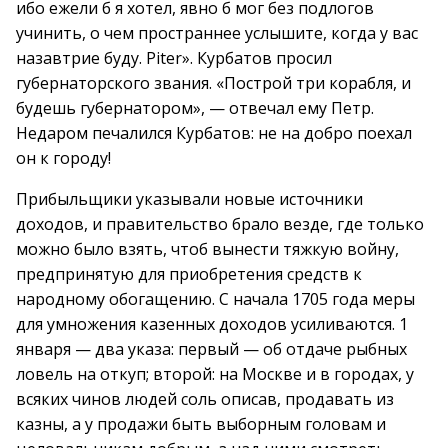
ибо ежели б я хотел, явно б мог без подлогов
учинить, о чем пространнее услышите, когда у вас
назавтрие буду. Piter». Курбатов просил
губернаторского звания. «Построй три корабля, и
будешь губернатором», — отвечал ему Петр.
Недаром печалился Курбатов: не на добро поехал
он к городу!
Прибыльщики указывали новые источники
доходов, и правительство брало везде, где только
можно было взять, чтоб вынести тяжкую войну,
предпринятую для приобретения средств к
народному обогащению. С начала 1705 года меры
для умножения казенных доходов усиливаются. 1
января — два указа: первый — об отдаче рыбных
ловель на откуп; второй: на Москве и в городах, у
всяких чинов людей соль описав, продавать из
казны, а у продажи быть выборным головам и