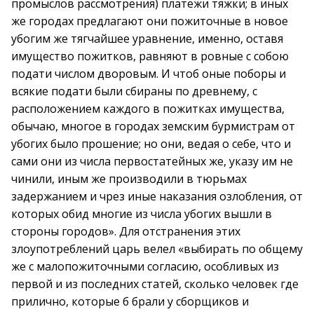
промыслов рассмотрения) платежи тяжки; в иных
же городах предлагают они пожиточные в новое
убогим же тягчайшее уравнение, именно, оставя
имущество пожитков, равняют в ровные с собою
подати числом дворовым. И чтоб оные поборы и
всякие подати были сбираны по древнему, с
расположением каждого в пожитках имущества,
обычаю, многое в городах земским бурмистрам от
убогих было прошение; но они, ведая о себе, что и
сами они из числа первостатейных же, указу им не
чинили, иным же производили в тюрьмах
задержанием и чрез иные наказания озлобления, от
которых обид многие из числа убогих вышли в
стороны городов». Для отстранения этих
злоупотреблений царь велел «выбирать по общему
же с малопожиточными согласию, особливых из
первой и из последних статей, сколько человек где
прилично, которые б брали у сборщиков и