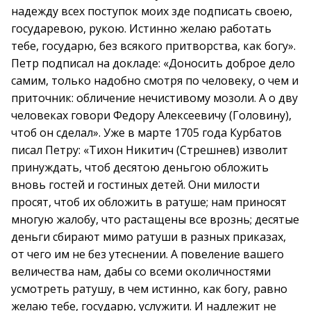
надежду всех поступок моих зде подписать своею,
государевою, рукою. Истинно желаю работать
тебе, государю, без всякого притворства, как богу».
Петр подписал на докладе: «Доносить доброе дело
самим, только надобно смотря по человеку, о чем и
приточник: обличение нечистивому мозоли. А о дву
человеках говори Федору Алексеевичу (Головину),
чтоб он сделал». Уже в марте 1705 года Курбатов
писал Петру: «Тихон Никитич (Стрешнев) изволит
принуждать, чтоб десятою деньгою обложить
вновь гостей и гостиных детей. Они милости
просят, чтоб их обложить в ратуше; нам приносят
многую жалобу, что растащены все врознь; десятые
деньги сбирают мимо ратуши в разных приказах,
от чего им не без утеснении. А повеление вашего
величества нам, дабы со всеми околичностями
усмотреть ратушу, в чем истинно, как богу, равно
желаю тебе, государю, услужити. И надлежит не