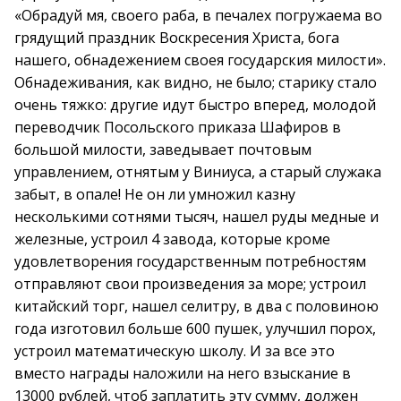
«Обрадуй мя, своего раба, в печалех погружаема во
грядущий праздник Воскресения Христа, бога
нашего, обнадежением своея государския милости».
Обнадеживания, как видно, не было; старику стало
очень тяжко: другие идут быстро вперед, молодой
переводчик Посольского приказа Шафиров в
большой милости, заведывает почтовым
управлением, отнятым у Виниуса, а старый служака
забыт, в опале! Не он ли умножил казну
несколькими сотнями тысяч, нашел руды медные и
железные, устроил 4 завода, которые кроме
удовлетворения государственным потребностям
отправляют свои произведения за море; устроил
китайский торг, нашел селитру, в два с половиною
года изготовил больше 600 пушек, улучшил порох,
устроил математическую школу. И за все это
вместо награды наложили на него взыскание в
13000 рублей, чтоб заплатить эту сумму, должен