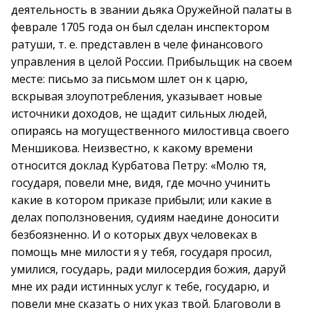
деятельность в звании дьяка Оружейной палаты в
феврале 1705 года он был сделан инспектором
ратуши, т. е. представлен в челе финансового
управления в целой России. Прибыльщик на своем
месте: письмо за письмом шлет он к царю,
вскрывая злоупотребления, указывает новые
источники доходов, не щадит сильных людей,
опираясь на могущественного милостивца своего
Меншикова. Неизвестно, к какому времени
относится доклад Курбатова Петру: «Молю тя,
государя, повели мне, видя, где мочно учинить
какие в котором приказе прибыли; или какие в
делах поползновения, судиям наедине доносити
безбоязненно. И о которых двух человеках в
помощь мне милости я у тебя, государя просил,
умилися, государь, ради милосердия божия, даруй
мне их ради истинных услуг к тебе, государю, и
повели мне сказать о них указ твой. Благоволи в