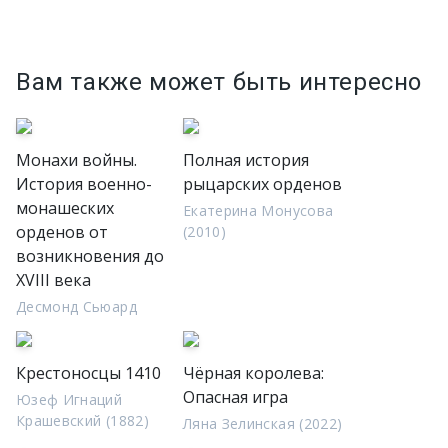
Вам также может быть интересно
Монахи войны.
Полная история
История военно-
рыцарских орденов
монашеских
Екатерина Монусова
орденов от
(2010)
возникновения до
XVIII века
Десмонд Сьюард
Крестоносцы 1410
Чёрная королева:
Опасная игра
Юзеф Игнаций
Крашевский (1882)
Ляна Зелинская (2022)