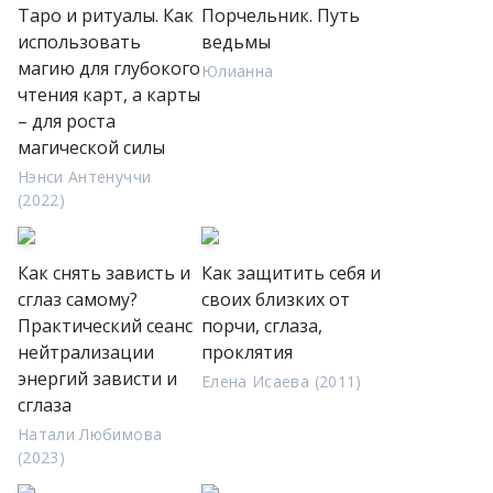
Таро и ритуалы. Как
Порчельник. Путь
использовать
ведьмы
магию для глубокого
Юлианна
чтения карт, а карты
– для роста
магической силы
Нэнси Антенуччи
(2022)
Как снять зависть и
Как защитить себя и
сглаз самому?
своих близких от
Практический сеанс
порчи, сглаза,
нейтрализации
проклятия
энергий зависти и
Елена Исаева (2011)
сглаза
Натали Любимова
(2023)