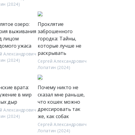
ин (2024)
лятое озеро:
Проклятие
рия выживания
заброшенного
д лицом
городка: Тайны,
домого ужаса
которые лучше не
раскрывать
й Александрович
ин (2024)
Сергей Александрович
Лопатин (2024)
нские врата:
Почему никто не
ужение в мир
сказал мне раньше,
бых дыр
что кошек можно
дрессировать так
й Александрович
же, как собак
ин (2024)
Сергей Александрович
Лопатин (2024)