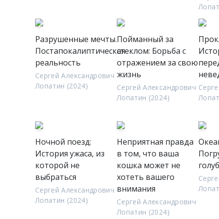
Лопат
Разрушенные мечты.
Пойманный за
Прок
Постапокалиптическая
стеклом: Борьба с
Исто
реальность
отражением за свою
пере
жизнь
неве
Сергей Александрович
Лопатин (2024)
Сергей Александрович
Серге
Лопатин (2024)
Лопат
Ночной поезд:
Неприятная правда
Океа
История ужаса, из
в том, что ваша
Погр
которой не
кошка может не
голу
выбраться
хотеть вашего
Серге
внимания
Лопат
Сергей Александрович
Лопатин (2024)
Сергей Александрович
Лопатин (2024)