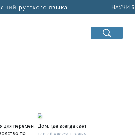
жений русского языка
НАУЧИ Б
я для перемен.
Дом, где всегда свет
водство по
Сергей Александрович