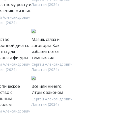
остному росту и
Лопатин (2024)
влению жизнью
й Александрович
ин (2024)
сство
Магия, сглаз и
ронной диеты:
заговоры: Как
пты для
избавиться от
овья и фигуры
тёмных сил
й Александрович
Сергей Александрович
ин (2024)
Лопатин (2024)
опическое
Всё или ничего.
ство с
Игры с законом
льным
Сергей Александрович
ролем
Лопатин (2024)
й Александрович