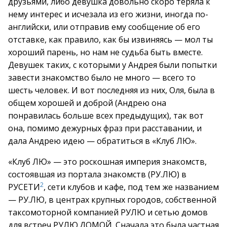
друзьями, либо девушка довольно скоро теряла к
нему интерес и исчезала из его жизни, иногда по-
английски, или отправив ему сообщение об его
отставке, как правило, как бы извиняясь — мол ты
хороший парень, но нам не судьба быть вместе.
Девушек таких, с которыми у Андрея были попытки
завести знакомство было не много — всего то
шесть человек. И вот последняя из них, Оля, была в
общем хорошей и доброй (Андрею она
понравилась больше всех предыдущих), так вот
она, помимо дежурных фраз при расставании, и
дала Андрею идею — обратиться в «Клуб ЛЮ».
«Клуб ЛЮ» — это роскошная империя знакомств,
состоявшая из портала знакомств (РУ.ЛЮ) в
2
РУСЕТИ
, сети клубов и кафе, под тем же названием
— РУ.ЛЮ, в центрах крупных городов, собственной
таксомоторной компанией РУЛЮ и сетью домов
для встреч РУЛЮ.ДОМОЙ. Сначала это была частная