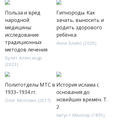
Польза и вред
Гипнороды. Как
народной
зачать, выносить и
медицины:
родить здорового
исследование
ребёнка
традиционных
Анна Блаво (2020)
методов лечения
Булат Александр
(2023)
Политотделы МТС в
История ислама с
1933–1934 гг.
основания до
новейших времён. Т.
Олег Мозохин (2017)
2
Август Мюллер (1895)