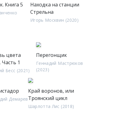
. Книга 5
Находка на станции
Стрельна
анченко
Игорь Москвин (2020)
ь цвета
Перегонщик
. Часть 1
Геннадий Мастрюков
(2023)
й Бесс (2021)
истадор
Край воронов, или
Троянский цикл
дий Демарев
Шарлотта Лис (2018)