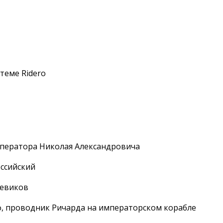
теме Ridero
мператора Николая Александровича
ссийский
шевиков
, проводник Ричарда на императорском корабле