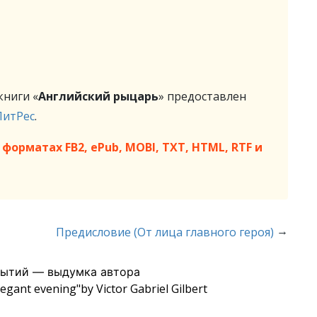
ниги «
Английский рыцарь
» предоставлен
ЛитРес
.
форматах FB2, ePub, MOBI, TXT, HTML, RTF и
→
Предисловие (От лица главного героя)
бытий — выдумка автора
egant evening"by Victor Gabriel Gilbert