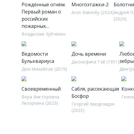
Рождённые огнём.
Многоэтажки-2
Болотник
Первый роман о
Aron Bakenlly (2024)
Андрей П
российских
(2024)
пожарных…
Владислав Зубченко
Ведомости
Дочь времени
Любов
Бульквариуса
зебры
Джозефина Тэй (1951)
Дем Михайлов (2019)
Дмитри
Своевременный
Сабля, рассекающая
Конк
Босфор
Вера Викторовна
Генна
Лизоркина (2023)
Георгий Хведелидзе
(2023)