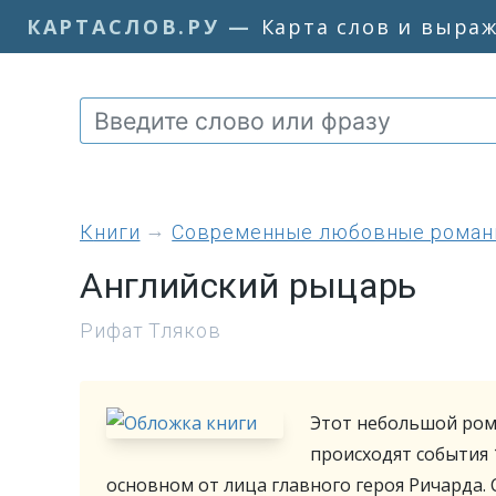
КАРТАСЛОВ.РУ
—
Карта слов и выра
книги
Современные любовные рома
Английский рыцарь
Рифат Тляков
Этот небольшой ром
происходят события 
основном от лица главного героя Ричарда.