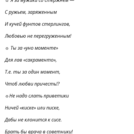
☼ Я за мужика со стержнем —
С ружьем, заряженным
И кучей фунтов стерлингов,
Любовью не перегруженным!
☼ Ты за «уно моменте»
Для лав «сакраменто»,
Т.е. ты за один момент,
Чтоб любви причесть!?
☼Не надо слать приветики
Ничей «киске» или писке,
Дабы не клонится к сисе.
Брать бы врача в советники!