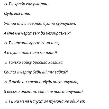
☼ Ты храбр как рыцарь,
Мудр как царь,
Учтив ты и вежлив, будто куртуазен,
А мне бы черствых да безобразных!
☼ Ты носишь крестик на шее,
А в душе нолик или меньше?!
☼ Только зайку бросила хозяйка,
Спился к черту бедный ты зайка?!
☼ Я тебе ни какая-нибудь институтка,
Я весьма опытна, хотя не проститутка!?
☼ Ты на меня напустил тумана не один еж,