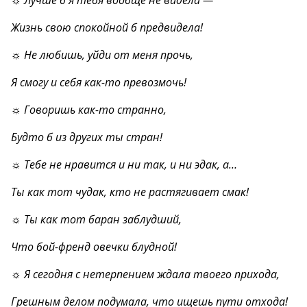
☼ Лучше б я тебя вообще не видела —
Жизнь свою спокойной б предвидела!
☼ Не любишь, уйди от меня прочь,
Я смогу и себя как-то превозмочь!
☼ Говоришь как-то странно,
Будто б из других ты стран!
☼ Тебе не нравится и ни так, и ни эдак, а…
Ты как тот чудак, кто не растягивает смак!
☼ Ты как тот баран заблудший,
Что бой-френд овечки блудной!
☼ Я сегодня с нетерпением ждала твоего прихода,
Грешным делом подумала, что ищешь пути отхода!