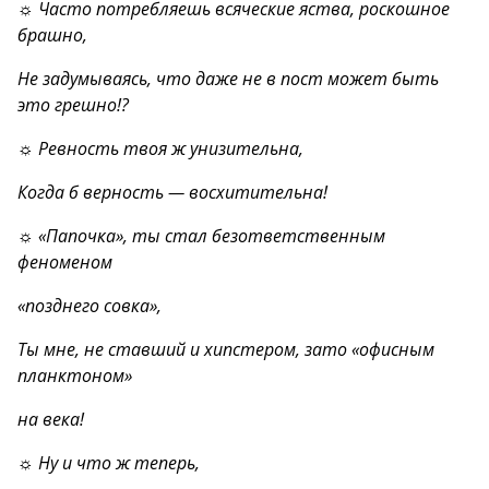
☼ Часто потребляешь всяческие яства, роскошное
брашно,
Не задумываясь, что даже не в пост может быть
это грешно!?
☼ Ревность твоя ж унизительна,
Когда б верность — восхитительна!
☼ «Папочка», ты стал безответственным
феноменом
«позднего совка»,
Ты мне, не ставший и хипстером, зато «офисным
планктоном»
на века!
☼ Ну и что ж теперь,