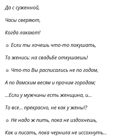
Да с суженной,
Часы сверяют,
Когда лакают!
☼ Если ты хочешь что-то покушать,
То женись: на свадьбе откушаешь!
☼ Что-то Вы расписались не по годам,
А по дамским весям и прочим городам;
…Если у мужчины есть женщина, и…
То все… прекрасно, не как у жены!?
☼ Не надо ж пить, пока не издохнешь,
Как и писать, пока чернила не иссохнуть…