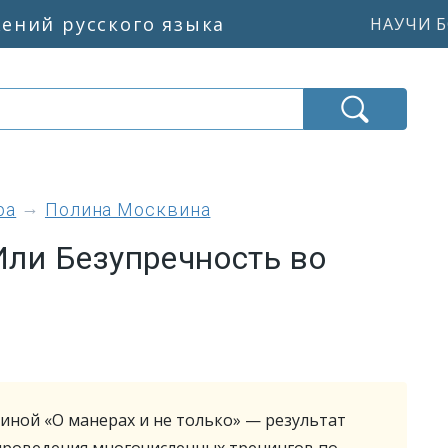
жений русского языка
НАУЧИ Б
ра
Полина Москвина
Или Безупречность во
иной «О манерах и не только» — результат