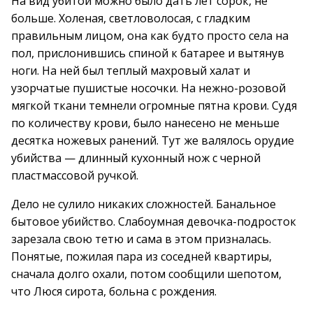
На вид убитой можно было дать лет сорок, не
больше. Холеная, светловолосая, с гладким
правильным лицом, она как будто просто села на
пол, прислонившись спиной к батарее и вытянув
ноги. На ней был теплый махровый халат и
узорчатые пушистые носочки. На нежно-розовой
мягкой ткани темнели огромные пятна крови. Судя
по количеству крови, было нанесено не меньше
десятка ножевых ранений. Тут же валялось орудие
убийства — длинный кухонный нож с черной
пластмассовой ручкой.
Дело не сулило никаких сложностей. Банальное
бытовое убийство. Слабоумная девочка-подросток
зарезала свою тетю и сама в этом призналась.
Понятые, пожилая пара из соседней квартиры,
сначала долго охали, потом сообщили шепотом,
что Люся сирота, больна с рождения.