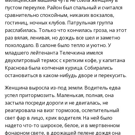
милицейская машина чуть не сбила женщину в
пустом переулке. Район был спальный и считался
сравнительно спокойным, никаких вокзалов,
гостиниц, ночных клубов. Патрульная группа
расслабилась. Только что кончилась гроза, на этот
раз вялая, ленивая, но дождь все шел и заметно
похолодало. В салоне было тепло и уютно. У
младшего лейтенанта Телечкина имелся
двухлитровый термос с крепким кофе, у капитана
Краснова была копченая курица. Собирались
остановиться в каком-нибудь дворе и перекусить.
Женщина выросла из-под земли. Водитель едва
успел притормозить. Маленькая, полная, она
застыла посреди дороги и не двигалась, не
реагировала на визг тормозов, ослепительный
свет фар в лицо, крик водителя. На ней было
надето что-то широкое, белое, и в мертвенном
фонарном свете, в дрожащей пелене дождя она