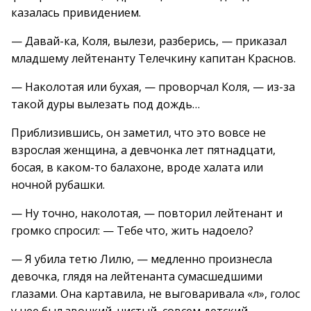
казалась привидением.
— Давай-ка, Коля, вылези, разберись, — приказал
младшему лейтенанту Телечкину капитан Краснов.
— Наколотая или бухая, — проворчал Коля, — из-за
такой дуры вылезать под дождь…
Приблизившись, он заметил, что это вовсе не
взрослая женщина, а девчонка лет пятнадцати,
босая, в каком-то балахоне, вроде халата или
ночной рубашки.
— Ну точно, наколотая, — повторил лейтенант и
громко спросил: — Тебе что, жить надоело?
— Я убила тетю Лилю, — медленно произнесла
девочка, глядя на лейтенанта сумасшедшими
глазами. Она картавила, не выговаривала «л», голос