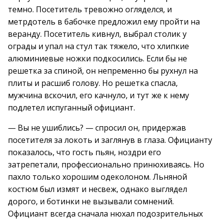
темно. Посетитель тревожно огляделся, и
метрдотель в бабочке предложил ему пройти на
веранду. Посетитель кивнул, выбрал столик у
ограды и упал на стул так тяжело, что хлипкие
алюминиевые ножки подкосились. Если бы не
решетка за спиной, он непременно бы рухнул на
плиты и расшиб голову. Но решетка спасла,
мужчина вскочил, его качнуло, и тут же к нему
подлетел испуганный официант.
— Вы не ушиблись? — спросил он, придержав
посетителя за локоть и заглянув в глаза. Официанту
показалось, что гость пьян, ноздри его
затрепетали, профессионально принюхиваясь. Но
пахло только хорошим одеколоном. Льняной
костюм был измят и несвеж, однако выглядел
дорого, и ботинки не вызывали сомнений.
Официант всегда сначала нюхал подозрительных