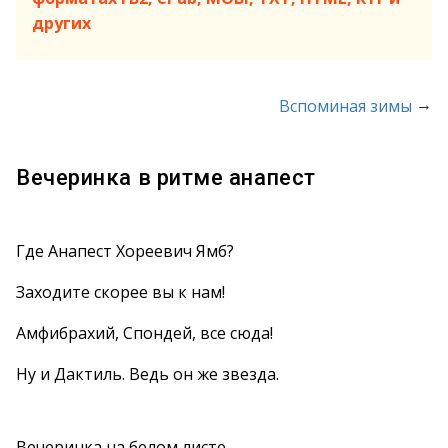
других
→
Вспоминая зимы
Вечеринка в ритме анапест
Где Анапест Хореевич Ямб?
Заходите скорее вы к нам!
Амфибрахий, Спондей, все сюда!
Ну и Дактиль. Ведь он же звезда.
Вечеринка на белом листе…