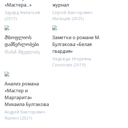
«Мастера…»
журнал
Эдуард Филатьев
Сергей Викторович
(2017)
Мальцев (2025)
Ⴋსოფლიოს
Заметки о романе М.
დამწერლობები
Булгакова «Белая
гвардия»
Ⴇამაზ Ⴋჭედლიძე
Надежда Игоревна
Соколова (2019)
Анализ романа
«Мастер и
Маргарита»
Михаила Булгакова
Андрей Викторович
Яценко (2021)