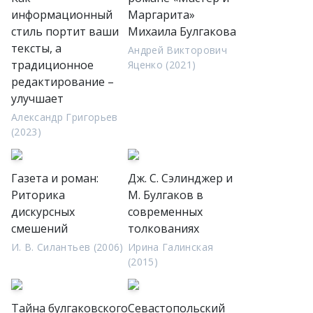
информационный
Маргарита»
стиль портит ваши
Михаила Булгакова
тексты, а
Андрей Викторович
традиционное
Яценко (2021)
редактирование –
улучшает
Александр Григорьев
(2023)
Газета и роман:
Дж. С. Сэлинджер и
Риторика
М. Булгаков в
дискурсных
современных
смешений
толкованиях
И. В. Силантьев (2006)
Ирина Галинская
(2015)
Тайна булгаковского
Севастопольский