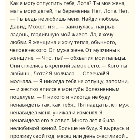
Как я могу отпустить тебя, Лота? Ты моя жена,
мать моих детей, ты беременна. Нет, Лота. Нет.
— Ты ведь не любишь меня. Найди любовь,
Давид. Может, и я… — заикнулась, накрыв
ладонь, гладившую мой живот. Да, я хочу
любви. Я женщина и хочу тепла, обычного,
человеческого. От мужа жене. От мужчины к
женщине. — Что, ты? — обхватил мои пальцы.
Они сплелись в крепкий замок с его. — Кого ты
любишь, Лота? Я молчала. — Отвечай! Я
молчала. — Я никогда тебя не отпущу, запомни,
— и жестко впился в мои губы болезненным
поцелуем. — Я никого и никогда не буду
ненавидеть так, как тебя… Пятнадцать лет муж
ненавидел меня, унижал и изменял. Я
ненавидела его в ответ. Много лет я была
нелюбимой женой. Больше не буду. Я вырвусь и
проживу свой год, месяц или день счастливой…