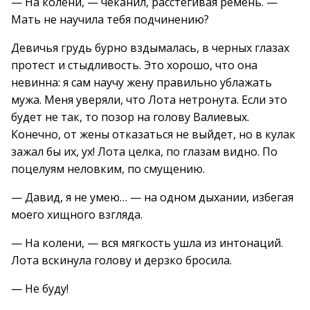
— На колени, — чеканил, расстегивая ремень. —
Мать не научила тебя подчинению?
Девичья грудь бурно вздымалась, в черных глазах
протест и стыдливость. Это хорошо, что она
невинна: я сам научу жену правильно ублажать
мужа. Меня уверяли, что Лота нетронута. Если это
будет не так, то позор на голову Валиевых.
Конечно, от жены отказаться не выйдет, но в кулак
зажал бы их, ух! Лота целка, по глазам видно. По
поцелуям неловким, по смущению.
— Давид, я не умею… — на одном дыхании, избегая
моего хищного взгляда.
— На колени, — вся мягкость ушла из интонаций.
Лота вскинула голову и дерзко бросила.
— Не буду!