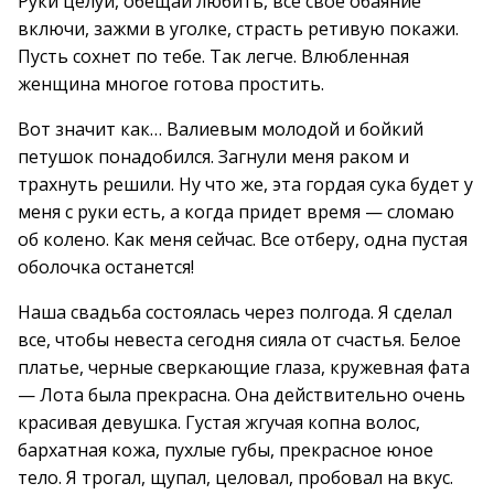
Руки целуй, обещай любить, все свое обаяние
включи, зажми в уголке, страсть ретивую покажи.
Пусть сохнет по тебе. Так легче. Влюбленная
женщина многое готова простить.
Вот значит как… Валиевым молодой и бойкий
петушок понадобился. Загнули меня раком и
трахнуть решили. Ну что же, эта гордая сука будет у
меня с руки есть, а когда придет время — сломаю
об колено. Как меня сейчас. Все отберу, одна пустая
оболочка останется!
Наша свадьба состоялась через полгода. Я сделал
все, чтобы невеста сегодня сияла от счастья. Белое
платье, черные сверкающие глаза, кружевная фата
— Лота была прекрасна. Она действительно очень
красивая девушка. Густая жгучая копна волос,
бархатная кожа, пухлые губы, прекрасное юное
тело. Я трогал, щупал, целовал, пробовал на вкус.