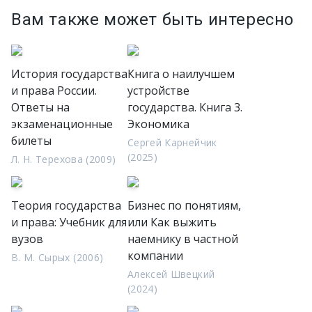
Вам также может быть интересно
История государства
Книга о наилучшем
и права России.
устройстве
Ответы на
государства. Книга 3.
экзаменационные
Экономика
билеты
Сергей Карнейчик
(2025)
Л. Н. Терехова (2009)
Теория государства
Бизнес по понятиям,
и права: Учебник для
или Как выжить
вузов
наемнику в частной
компании
В. М. Сырых (2006)
Алексей Швецкий
(2024)