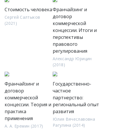
Стоимость человека
Франчайзинг и
договор
Сергей Салтыков
коммерческой
(2021)
концессии. Итоги и
перспективы
правового
регулирования
Александр Юрицин
(2018)
Франчайзинг и
Государственно-
договор
частное
коммерческой
партнерство:
концессии. Теория и
региональный опыт
практика
развития
применения
Юлия Вячеславовна
Рагулина (2014)
А. А. Еремин (2017)