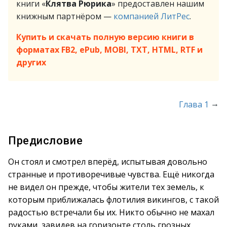
книги «
Клятва Рюрика
» предоставлен нашим
книжным партнёром —
компанией ЛитРес
.
Купить и скачать полную версию книги в
форматах FB2, ePub, MOBI, TXT, HTML, RTF и
других
→
Глава 1
Предисловие
Он стоял и смотрел вперёд, испытывая довольно
странные и противоречивые чувства. Ещё никогда
не видел он прежде, чтобы жители тех земель, к
которым приближалась флотилия викингов, с такой
радостью встречали бы их. Никто обычно не махал
руками, завидев на горизонте столь грозных