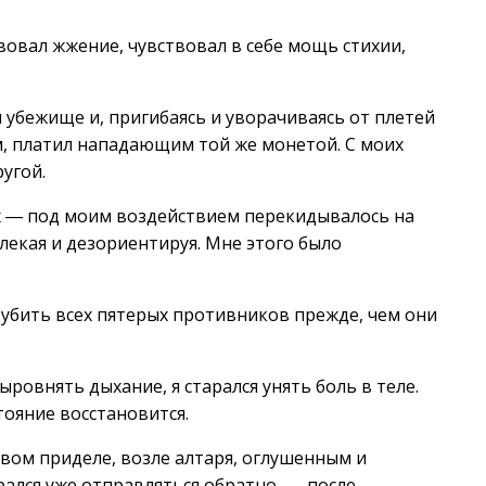
вовал жжение, чувствовал в себе мощь стихии,
 убежище и, пригибаясь и уворачиваясь от плетей
ам, платил нападающим той же монетой. С моих
ругой.
ах ― под моим воздействием перекидывалось на
лекая и дезориентируя. Мне этого было
л убить всех пятерых противников прежде, чем они
ровнять дыхание, я старался унять боль в теле.
тояние восстановится.
овом приделе, возле алтаря, оглушенным и
рался уже отправляться обратно, ― после