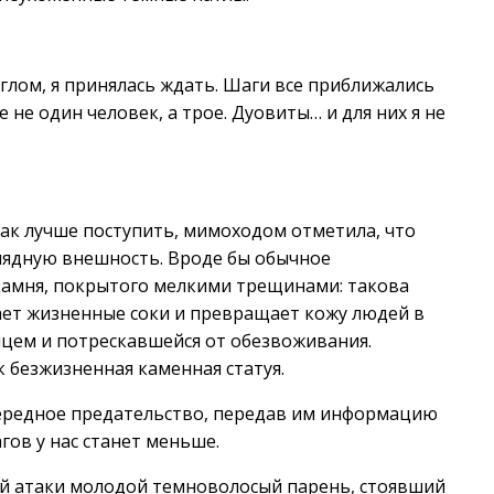
глом, я принялась ждать. Шаги все приближались
 не один человек, а трое. Дуовиты… и для них я не
как лучше поступить, мимоходом отметила, что
глядную внешность. Вроде бы обычное
 камня, покрытого мелкими трещинами: такова
вает жизненные соки и превращает кожу людей в
цем и потрескавшейся от обезвоживания.
к безжизненная каменная статуя.
ередное предательство, передав им информацию
гов у нас станет меньше.
ий атаки молодой темноволосый парень, стоявший