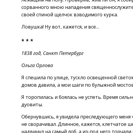
сорванного мною нападения священнослужител
своей спиной щелчок взводимого курка.
Ловушка! Ну вот, кажется, и все…
* * *
1838 год, Санкт Петербург
Ольга Орлова
Я спешила по улице, тускло освещенной свето
домов давила, а мои шаги по булыжной мостов
Я торопилась и боялась не успеть. Время силь
дуовиты.
Обернувшись, я увидела преследующего меня ч
не сворачивал. Длинное, кажется, клетчатое ш
надвинул на самый лоб, а из-под него торчал