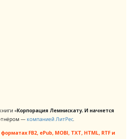
ниги «
Корпорация Лемнискату. И начнется
артнёром —
компанией ЛитРес
.
форматах FB2, ePub, MOBI, TXT, HTML, RTF и