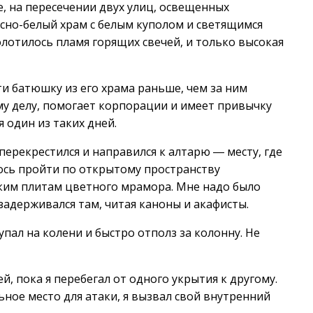
, на пересечении двух улиц, освещенных
асно-белый храм с белым куполом и светящимся
олотилось пламя горящих свечей, и только высокая
сти батюшку из его храма раньше, чем за ним
му делу, помогает корпорации и имеет привычку
 один из таких дней.
перекрестился и направился к алтарю ― месту, где
лось пройти по открытому пространству
дким плитам цветного мрамора. Мне надо было
задерживался там, читая каноны и акафисты.
упал на колени и быстро отполз за колонну. Не
й, пока я перебегал от одного укрытия к другому.
ьное место для атаки, я вызвал свой внутренний