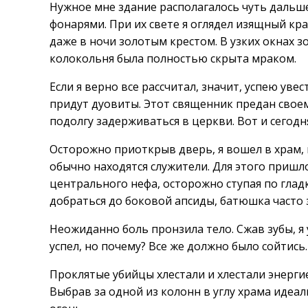
Нужное мне здание располагалось чуть дальше
фонарями. При их свете я оглядел изящный кр
даже в ночи золотым крестом. В узких окнах з
колокольня была полностью скрыта мраком.
Если я верно все рассчитал, значит, успею уве
придут дуовиты. Этот священник предан свое
подолгу задерживаться в церкви. Вот и сегодня
Осторожно приоткрыв дверь, я вошел в храм, 
обычно находятся служители. Для этого приш
центрального нефа, осторожно ступая по гла
добраться до боковой апсиды, батюшка часто 
Неожиданно боль пронзила тело. Сжав зубы, я 
успел, но почему? Все же должно было сойтись.
Проклятые убийцы хлестали и хлестали энергие
Выбрав за одной из колонн в углу храма идеал