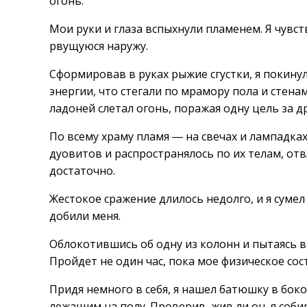
огонь.
Мои руки и глаза вспыхнули пламенем. Я чувст
рвущуюся наружу.
Сформировав в руках рыжие сгустки, я покинул
энергии, что стегали по мрамору пола и стен
ладоней слетал огонь, поражая одну цель за д
По всему храму пламя ― на свечах и лампадк
дуовитов и распространялось по их телам, отв
достаточно.
Жестокое сражение длилось недолго, и я суме
добили меня.
Облокотившись об одну из колонн и пытаясь вы
Пройдет не один час, пока мое физическое сос
Придя немного в себя, я нашел батюшку в бок
лежащим на полу. Проверив, жив ли он, я соби