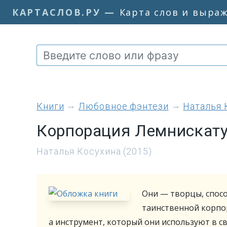
КАРТАСЛОВ.РУ
—
Карта слов и выра
книги
Любовное фэнтези
Наталья 
Корпорация Лемнискату.
Наталья Косухина (2015)
Они — творцы, спос
таинственной корпор
а инструмент, который они используют в с