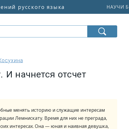
жений русского языка
НАУЧИ Б
Косухина
 И начнется отсчет
обные менять историю и служащие интересам
ации Лемнискату. Время для них не преграда,
воих интересах. Она — юная и наивная девушка,