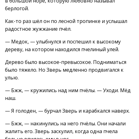
в большой норе, которую любовно называл
берлогой.
Как-то раз шёл он по лесной тропинке и услышал
радостное жужжание пчёл.
— Медок, — улыбнулся и поспешил к высокому
дереву, на котором находился пчелиный улей.
Дерево было высокое-превысокое. Подниматься
было тяжело. Но Зверь медленно продвигался к
улью.
— Бжж, — кружились над ним пчёлы. — Уходи. Мёд
наш.
— Я голоден, — бурчал Зверь и карабкался наверх.
— Бжж, — накинулись на него пчёлы. Они начали
жалить его. Зверь заскулил, когда одна пчела