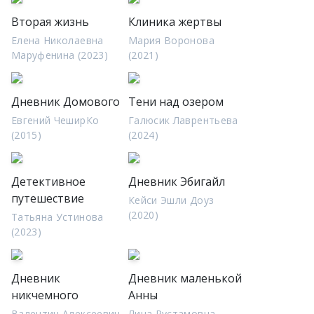
Вторая жизнь
Клиника жертвы
Елена Николаевна
Мария Воронова
Маруфенина (2023)
(2021)
Дневник Домового
Тени над озером
Евгений ЧеширКо
Галюсик Лаврентьева
(2015)
(2024)
Детективное
Дневник Эбигайл
путешествие
Кейси Эшли Доуз
(2020)
Татьяна Устинова
(2023)
Дневник
Дневник маленькой
никчемного
Анны
Валентин Алексеевич
Лина Рустамовна