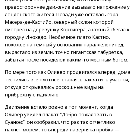
правостороннее движение вызывало напряжение у
лондонского жителя. Позади уже осталась гора
Масера-де-Кастийо, северный склон которой
смотрел на деревушку Кортигера, а южный сбегал к
городку Инохедо. Необычное плато Кастио,
похожее на темный у основания параллелепипед,
вырастало из земли, точно гигантская табуретка,
забытая после посиделок каким-то местным богом.
По мере того как Оливер продвигался вперед, дома
теснились все плотнее, стараясь захватить участки,
откуда открывались роскошные виды на
прибрежную идиллию.
Движение встало ровно в тот момент, когда
Оливер увидел плакат “Добро пожаловать в
Суансес”; он сообразил, что раз так отчетливо
пахнет морем, то впереди наверняка пробка —