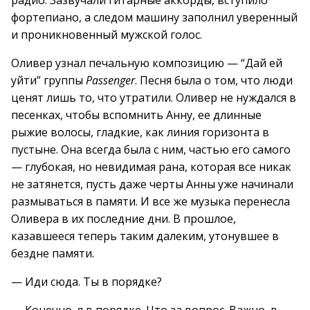
радио. Зазвучали гитарные аккорды, вступило
фортепиано, а следом машину заполнил уверенный
и проникновенный мужской голос.
Оливер узнал печальную композицию — “Дай ей
уйти” группы
Passenger
. Песня была о том, что люди
ценят лишь то, что утратили. Оливер не нуждался в
песенках, чтобы вспомнить Анну, ее длинные
рыжие волосы, гладкие, как линия горизонта в
пустыне. Она всегда была с ним, частью его самого
— глубокая, но невидимая рана, которая все никак
не затянется, пусть даже черты Анны уже начинали
размываться в памяти. И все же музыка перенесла
Оливера в их последние дни. В прошлое,
казавшееся теперь таким далеким, утонувшее в
бездне памяти.
— Иди сюда. Ты в порядке?