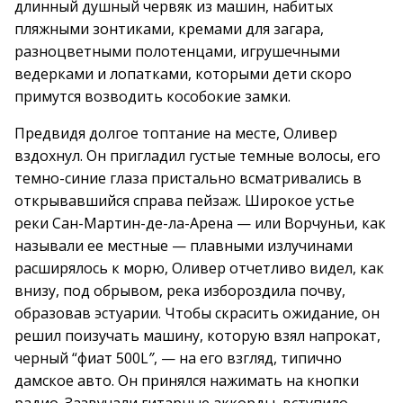
длинный душный червяк из машин, набитых
пляжными зонтиками, кремами для загара,
разноцветными полотенцами, игрушечными
ведерками и лопатками, которыми дети скоро
примутся возводить кособокие замки.
Предвидя долгое топтание на месте, Оливер
вздохнул. Он пригладил густые темные волосы, его
темно-синие глаза пристально всматривались в
открывавшийся справа пейзаж. Широкое устье
реки Сан-Мартин-де-ла-Арена — или Ворчуньи, как
называли ее местные — плавными излучинами
расширялось к морю, Оливер отчетливо видел, как
внизу, под обрывом, река избороздила почву,
образовав эстуарии. Чтобы скрасить ожидание, он
решил поизучать машину, которую взял напрокат,
черный “фиат 500L
”
, — на его взгляд, типично
дамское авто. Он принялся нажимать на кнопки