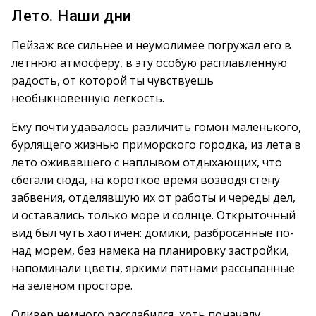
Лето. Наши дни
Пейзаж все сильнее и неумолимее погружал его в
летнюю атмосферу, в эту особую расплавленную
радость, от которой ты чувствуешь
необыкновенную легкость.
Ему почти удавалось различить гомон маленького,
бурлящего жизнью приморского городка, из лета в
лето оживавшего с наплывом отдыхающих, что
сбегали сюда, на короткое время возводя стену
забвения, отделявшую их от работы и череды дел,
и оставались только море и солнце. Открыточный
вид был чуть хаотичен: домики, разбросанные по-
над морем, без намека на планировку застройки,
напоминали цветы, яркими пятнами рассыпанные
на зеленом просторе.
Оливер немного расслабился, хоть поначалу