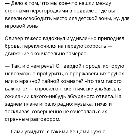
— Дело в том, что мы кое-что нашли между
стенными перегородками в подвале… Где вы
велели освободить место для детской зоны, ну, для
игровой зоны.
Оливер тяжело вздохнул и удивленно приподнял
бровь, переключился на первую скорость —
движение окончательно замерло.
— Так, и о чем речь? О твердой породе, которую
невозможно пробурить, о проржавевших трубах
или о мрачной тайной комнате? Что там такого
важного? — спросил он, скептически улыбаясь в
ожидании какого-нибудь абсурдного ответа. На
заднем плане играло радио; музыка, тихая и
тоскливая, совершенно не сочеталась с их
странным разговором.
— Сами увидите, с такими вещами нужно