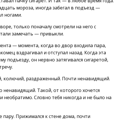
тавал пачку сигарет. И так — в любое время года.
адцать мороза, иногда забегал в подъезд —
л ногами.
оре, только поначалу смотрели на него с
стали замечать — привыкли.
ента — момента, когда во двор входила пара,
комец вздрагивал и отступал назад. Когда эта
му подъезду, он нервно затягивался сигаретой,
тречу.
й, колючий, раздраженный. Почти ненавидящий.
о ненавидящий. Такой, от которого хочется
и необратимо. Словно тебя никогда и не было на
е пару. Прижимался к стене дома, почти