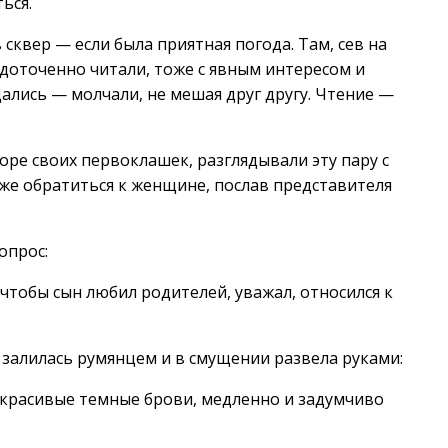
ься.
 сквер — если была приятная погода. Там, сев на
едоточенно читали, тоже с явным интересом и
щались — молчали, не мешая друг другу. Чтение —
е своих первоклашек, разглядывали эту пару с
же обратиться к женщине, послав представителя
опрос:
 чтобы сын любил родителей, уважал, относился к
, залилась румянцем и в смущении развела руками:
е красивые темные брови, медленно и задумчиво