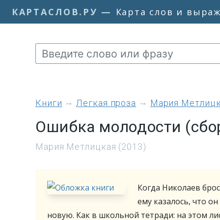
КАРТАСЛОВ.РУ
—
Карта слов и выра
книги
Легкая проза
Мария Метлиц
Ошибка молодости (сбо
Мария Метлицкая (2013)
Когда Николаев бро
ему казалось, что о
новую. Как в школьной тетради: на этом ли