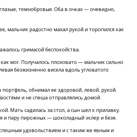
глазые, темнобровые. Оба в очках — очевидно,
ее, мальчик радостно махал рукой и торопился как
кажалось гримасой беспокойства.
— как мог. Получалось плоховато — мальчик сильно
левая безжизненно висела вдоль угловатого
 портфель, обнимал ее здоровой, левой, рукой.
остями и не спеша отправлялись домой.
й. Мать садилась за стол, а сын шел к прилавку.
бя и пару пирожных — шоколадный эклер и безе.
еспешным удовольствием и с таким же явным и