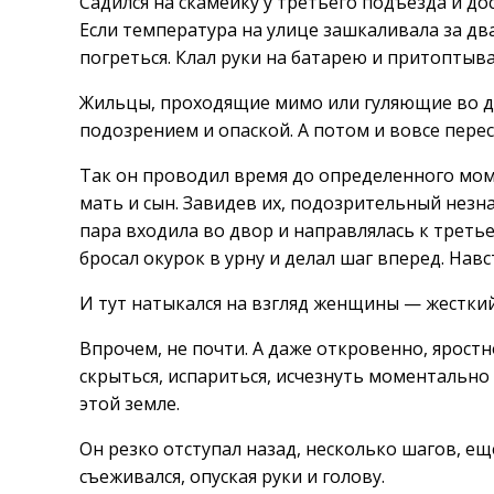
Садился на скамейку у третьего подъезда и дос
Если температура на улице зашкаливала за дв
погреться. Клал руки на батарею и притоптыва
Жильцы, проходящие мимо или гуляющие во дв
подозрением и опаской. А потом и вовсе пере
Так он проводил время до определенного мом
мать и сын. Завидев их, подозрительный незна
пара входила во двор и направлялась к третье
бросал окурок в урну и делал шаг вперед. Навс
И тут натыкался на взгляд женщины — жестки
Впрочем, не почти. А даже откровенно, яростн
скрыться, испариться, исчезнуть моментально 
этой земле.
Он резко отступал назад, несколько шагов, ещ
съеживался, опуская руки и голову.