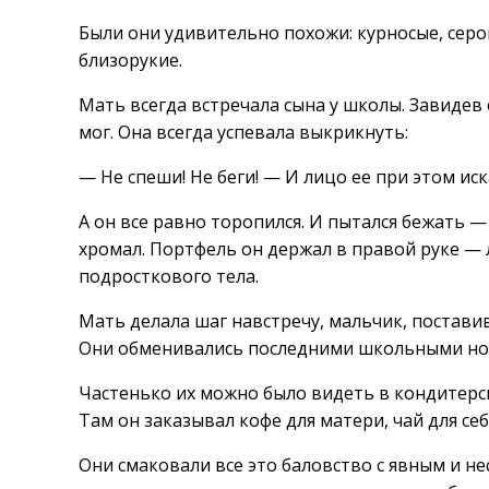
Были они удивительно похожи: курносые, серо
близорукие.
Мать всегда встречала сына у школы. Завидев 
мог. Она всегда успевала выкрикнуть:
— Не спеши! Не беги! — И лицо ее при этом ис
А он все равно торопился. И пытался бежать 
хромал. Портфель он держал в правой руке — 
подросткового тела.
Мать делала шаг навстречу, мальчик, поставив
Они обменивались последними школьными нов
Частенько их можно было видеть в кондитерско
Там он заказывал кофе для матери, чай для се
Они смаковали все это баловство с явным и н