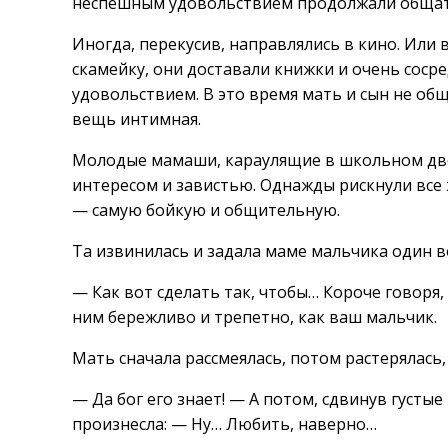
неспешным удовольствием продолжали общат
Иногда, перекусив, направлялись в кино. Или в
скамейку, они доставали книжки и очень соср
удовольствием. В это время мать и сын не об
вещь интимная.
Молодые мамаши, караулящие в школьном двор
интересом и завистью. Однажды рискнули все 
— самую бойкую и общительную.
Та извинилась и задала маме мальчика один в
— Как вот сделать так, чтобы… Короче говоря,
ним бережливо и трепетно, как ваш мальчик.
Мать сначала рассмеялась, потом растерялась
— Да бог его знает! — А потом, сдвинув густы
произнесла: — Ну… Любить, наверно…