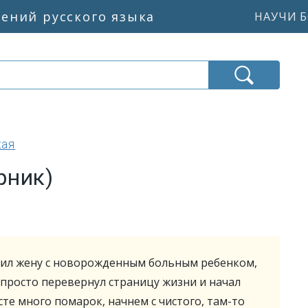
жений русского языка
НАУЧИ Б
кая
рник)
сил жену с новорожденным больным ребенком,
н просто перевернул страницу жизни и начал
сте много помарок, начнем с чистого, там-то