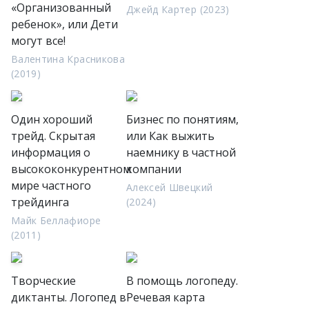
«Организованный
Джейд Картер (2023)
ребенок», или Дети
могут все!
Валентина Красникова
(2019)
Один хороший
Бизнес по понятиям,
трейд. Скрытая
или Как выжить
информация о
наемнику в частной
высококонкурентном
компании
мире частного
Алексей Швецкий
трейдинга
(2024)
Майк Беллафиоре
(2011)
Творческие
В помощь логопеду.
диктанты. Логопед в
Речевая карта