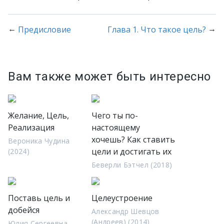
←
→
Предисловие
Глава 1. Что такое цель?
Вам также может быть интересно
Желание, Цель,
Чего ты по-
Реализация
настоящему
хочешь? Как ставить
Вероника Чудина
цели и достигать их
(2024)
Беверли Бэтчел (2018)
Поставь цель и
Целеустроение
добейся
Александр Шевцов
(Андреев) (2014)
Юлия Сергеевна